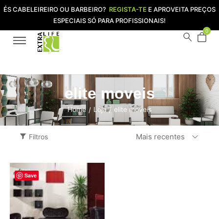
ÉS CABELEIREIRO OU BARBEIRO?
REGISTA-TE
E APROVEITA PREÇOS
ESPECIAIS SÓ PARA PROFISSIONAIS!
0
elite moveis
Home
Loja
elite moveis
/
/
Mais recentes
Filtros
Save