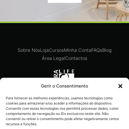
Sobre Nós
Loja
Cursos
Minha Conta
FAQs
Blog
Área Legal
Contactos
Gerir o Consentimento
Para fornecer as melhores experiências, usamos tecnologias como
Recebe ofertas exclusivas,
cookies para armazenar e/ou aceder a informações do dispositivo.
novidades e dicas imperdíveis
Consentir com essas tecnologias nos permitirá processar dados, como
comportamento de navegação ou IDs exclusivos neste site. Não
diretamente no teu e-mail.
consentir ou retirar o consentimento pode afetar negativamante certos
recursos e funções.