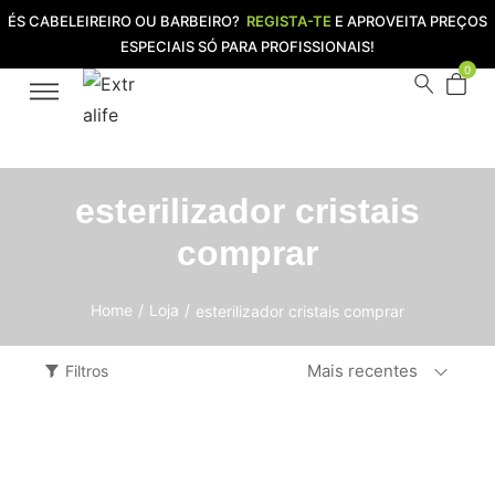
ÉS CABELEIREIRO OU BARBEIRO?
REGISTA-TE
E APROVEITA PREÇOS
ESPECIAIS SÓ PARA PROFISSIONAIS!
0
esterilizador cristais
comprar
Home
/
Loja
/
esterilizador cristais comprar
Mais recentes
Filtros