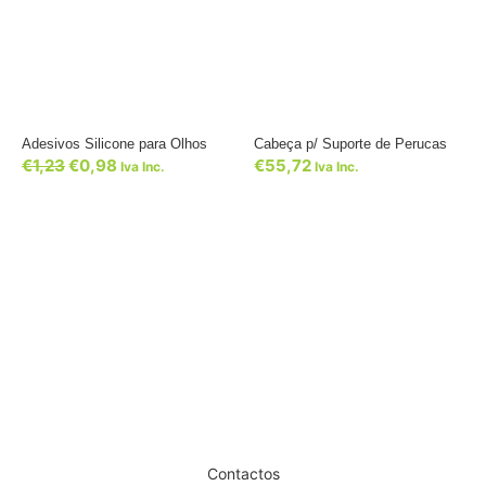
Adesivos Silicone para Olhos
Cabeça p/ Suporte de Perucas
€
1,23
€
0,98
€
55,72
Iva Inc.
Iva Inc.
Dê um novo ar ao seu Salão
Contactos