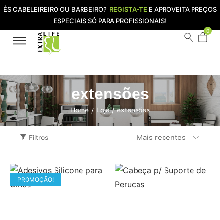
ÉS CABELEIREIRO OU BARBEIRO?
REGISTA-TE
E APROVEITA PREÇOS
ESPECIAIS SÓ PARA PROFISSIONAIS!
0
extensões
Home
Loja
extensões
/
/
Mais recentes
Filtros
PROMOÇÃO!