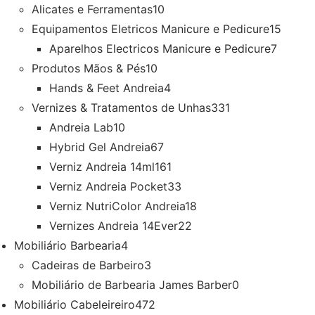
Alicates e Ferramentas
10
Equipamentos Eletricos Manicure e Pedicure
15
Aparelhos Electricos Manicure e Pedicure
7
Produtos Mãos & Pés
10
Hands & Feet Andreia
4
Vernizes & Tratamentos de Unhas
331
Andreia Lab
10
Hybrid Gel Andreia
67
Verniz Andreia 14ml
161
Verniz Andreia Pocket
33
Verniz NutriColor Andreia
18
Vernizes Andreia 14Ever
22
Mobiliário Barbearia
4
Cadeiras de Barbeiro
3
Mobiliário de Barbearia James Barber
0
Mobiliário Cabeleireiro
472