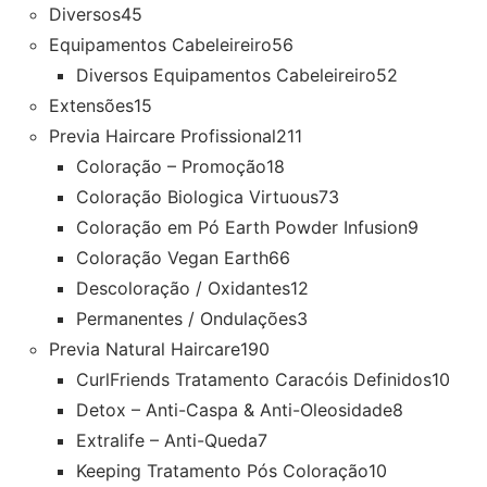
Diversos
45
Equipamentos Cabeleireiro
56
Diversos Equipamentos Cabeleireiro
52
Extensões
15
Previa Haircare Profissional
211
Coloração – Promoção
18
Coloração Biologica Virtuous
73
Coloração em Pó Earth Powder Infusion
9
Coloração Vegan Earth
66
Descoloração / Oxidantes
12
Permanentes / Ondulações
3
Previa Natural Haircare
190
CurlFriends Tratamento Caracóis Definidos
10
Detox – Anti-Caspa & Anti-Oleosidade
8
Extralife – Anti-Queda
7
Keeping Tratamento Pós Coloração
10