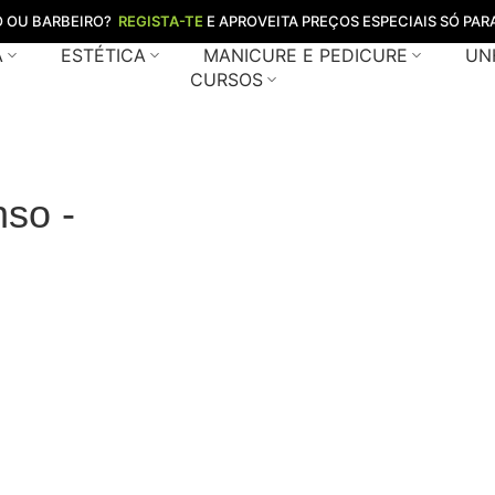
O OU BARBEIRO?
REGISTA-TE
E APROVEITA PREÇOS ESPECIAIS SÓ PARA
A
ESTÉTICA
MANICURE E PEDICURE
UN
CURSOS
nso -