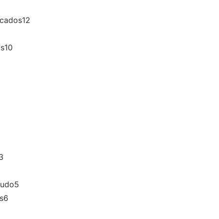
icados
12
os
10
3
ludo
5
s
6