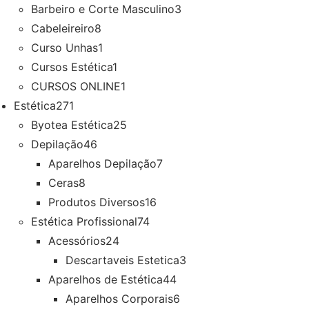
Barbeiro e Corte Masculino
3
Cabeleireiro
8
Curso Unhas
1
Cursos Estética
1
CURSOS ONLINE
1
Estética
271
Byotea Estética
25
Depilação
46
Aparelhos Depilação
7
Ceras
8
Produtos Diversos
16
Estética Profissional
74
Acessórios
24
Descartaveis Estetica
3
Aparelhos de Estética
44
Aparelhos Corporais
6