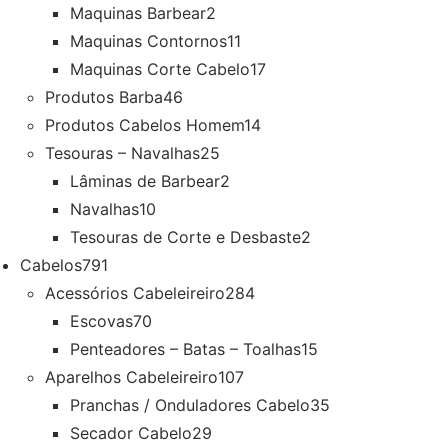
Maquinas Barbear
2
Maquinas Contornos
11
Maquinas Corte Cabelo
17
Produtos Barba
46
Produtos Cabelos Homem
14
Tesouras – Navalhas
25
Lâminas de Barbear
2
Navalhas
10
Tesouras de Corte e Desbaste
2
Cabelos
791
Acessórios Cabeleireiro
284
Escovas
70
Penteadores – Batas – Toalhas
15
Aparelhos Cabeleireiro
107
Pranchas / Onduladores Cabelo
35
Secador Cabelo
29