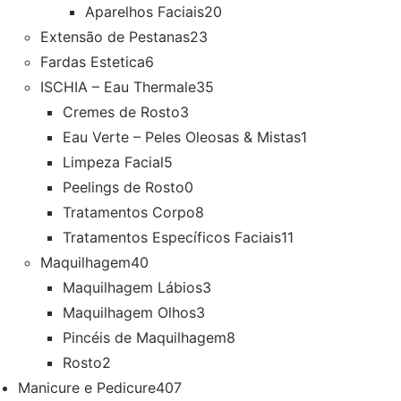
Aparelhos Faciais
20
Extensão de Pestanas
23
Fardas Estetica
6
ISCHIA – Eau Thermale
35
Cremes de Rosto
3
Eau Verte – Peles Oleosas & Mistas
1
Limpeza Facial
5
Peelings de Rosto
0
Tratamentos Corpo
8
Tratamentos Específicos Faciais
11
Maquilhagem
40
Maquilhagem Lábios
3
Maquilhagem Olhos
3
Pincéis de Maquilhagem
8
Rosto
2
Manicure e Pedicure
407