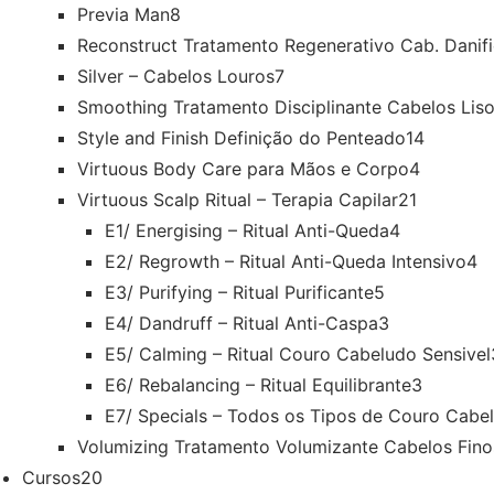
Previa Man
8
Reconstruct Tratamento Regenerativo Cab. Danif
Silver – Cabelos Louros
7
Smoothing Tratamento Disciplinante Cabelos Lis
Style and Finish Definição do Penteado
14
Virtuous Body Care para Mãos e Corpo
4
Virtuous Scalp Ritual – Terapia Capilar
21
E1/ Energising – Ritual Anti-Queda
4
E2/ Regrowth – Ritual Anti-Queda Intensivo
4
E3/ Purifying – Ritual Purificante
5
E4/ Dandruff – Ritual Anti-Caspa
3
E5/ Calming – Ritual Couro Cabeludo Sensivel
E6/ Rebalancing – Ritual Equilibrante
3
E7/ Specials – Todos os Tipos de Couro Cabe
Volumizing Tratamento Volumizante Cabelos Fino
Cursos
20