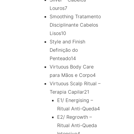
Louros
7
Smoothing Tratamento
Disciplinante Cabelos
Lisos
10
Style and Finish
Definição do
Penteado
14
Virtuous Body Care
para Mãos e Corpo
4
Virtuous Scalp Ritual –
Terapia Capilar
21
E1/ Energising –
Ritual Anti-Queda
4
E2/ Regrowth –
Ritual Anti-Queda
Intensivo
4