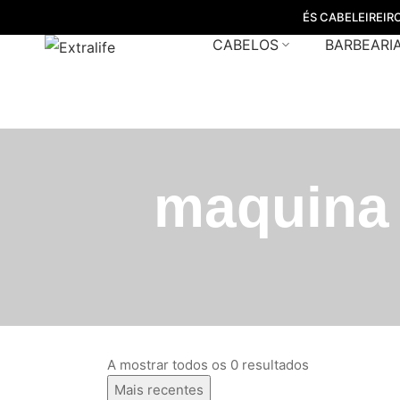
ÉS CABELEIREIR
CABELOS
BARBEARI
maquina 
A mostrar todos os 0 resultados
Mais recentes