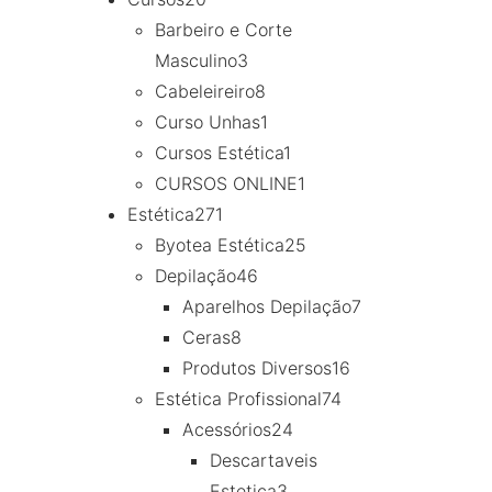
Barbeiro e Corte
Masculino
3
Cabeleireiro
8
Curso Unhas
1
Cursos Estética
1
CURSOS ONLINE
1
Estética
271
Byotea Estética
25
Depilação
46
Aparelhos Depilação
7
Ceras
8
Produtos Diversos
16
Estética Profissional
74
Acessórios
24
Descartaveis
Estetica
3