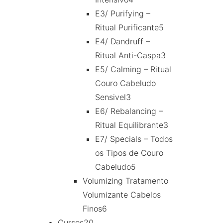
E3/ Purifying –
Ritual Purificante
5
E4/ Dandruff –
Ritual Anti-Caspa
3
E5/ Calming – Ritual
Couro Cabeludo
Sensivel
3
E6/ Rebalancing –
Ritual Equilibrante
3
E7/ Specials – Todos
os Tipos de Couro
Cabeludo
5
Volumizing Tratamento
Volumizante Cabelos
Finos
6
Cursos
20