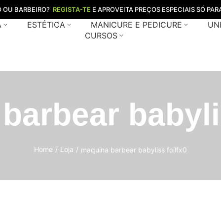
O OU BARBEIRO?
REGISTA-TE
E APROVEITA PREÇOS ESPECIAIS SÓ PARA
A
ESTÉTICA
MANICURE E PEDICURE
UN
CURSOS
barbear babylis
Home
/
Loja
/
maquina barbear babyliss foilfx0