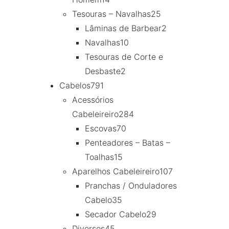
Tesouras – Navalhas
25
Lâminas de Barbear
2
Navalhas
10
Tesouras de Corte e
Desbaste
2
Cabelos
791
Acessórios
Cabeleireiro
284
Escovas
70
Penteadores – Batas –
Toalhas
15
Aparelhos Cabeleireiro
107
Pranchas / Onduladores
Cabelo
35
Secador Cabelo
29
Diversos
45