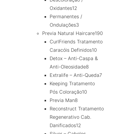
Oxidantes
12
Permanentes /
Ondulações
3
Previa Natural Haircare
190
CurlFriends Tratamento
Caracóis Definidos
10
Detox – Anti-Caspa &
Anti-Oleosidade
8
Extralife – Anti-Queda
7
Keeping Tratamento
Pós Coloração
10
Previa Man
8
Reconstruct Tratamento
Regenerativo Cab.
Danificados
12
Silver – Cabelos