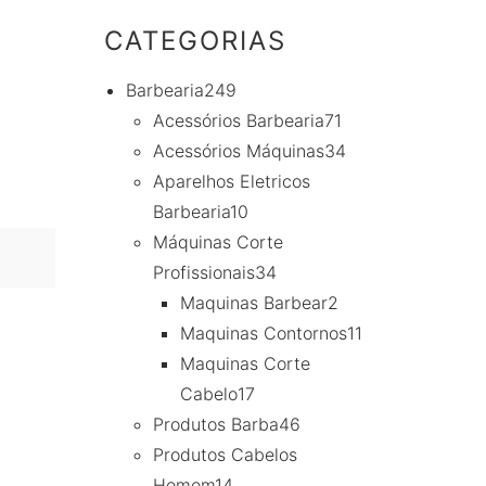
CATEGORIAS
Barbearia
249
Acessórios Barbearia
71
Acessórios Máquinas
34
Aparelhos Eletricos
Barbearia
10
Máquinas Corte
Profissionais
34
Maquinas Barbear
2
Maquinas Contornos
11
Maquinas Corte
Cabelo
17
Produtos Barba
46
Produtos Cabelos
Homem
14