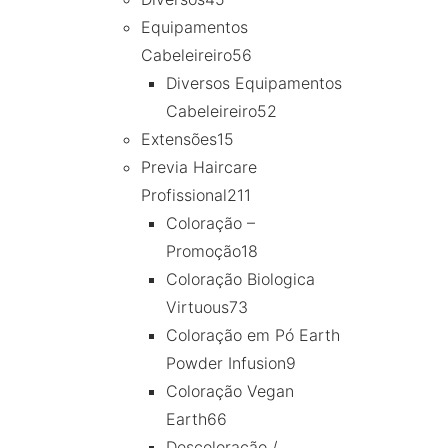
Equipamentos
Cabeleireiro
56
Diversos Equipamentos
Cabeleireiro
52
Extensões
15
Previa Haircare
Profissional
211
Coloração –
Promoção
18
Coloração Biologica
Virtuous
73
Coloração em Pó Earth
Powder Infusion
9
Coloração Vegan
Earth
66
Descoloração /