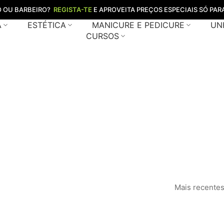
O OU BARBEIRO?
REGISTA-TE
E APROVEITA PREÇOS ESPECIAIS SÓ PARA
A
ESTÉTICA
MANICURE E PEDICURE
UN
CURSOS
uina barbear 
Home
Loja
maquina barbear wahl
/
/
Mais recente