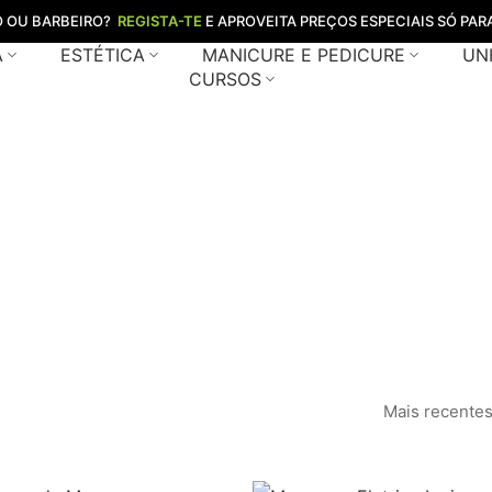
O OU BARBEIRO?
REGISTA-TE
E APROVEITA PREÇOS ESPECIAIS SÓ PARA
A
ESTÉTICA
MANICURE E PEDICURE
UN
CURSOS
arquesa clini
Home
Loja
marquesa clinica
/
/
Mais recente