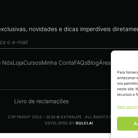
xclusivas, novidades e dicas imperdíveis diretamen
e Nós
Loja
Cursos
Minha Conta
FAQs
Blog
Área Legal
Cont
Para fornec
armazenar e
nos permiti
neste site. 
recursos e 
Livro de reclamações
Gerir serviç
COPYRIGHT 2022 – 2026 © EXTRALIFE . ALL RIGHTS RESERVED.
A
DEVELOPED BY
DULCI.AI