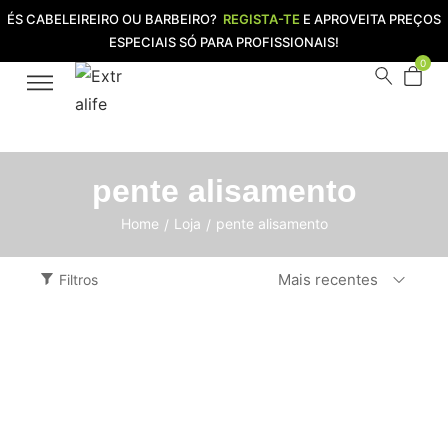
ÉS CABELEIREIRO OU BARBEIRO?
REGISTA-TE
E APROVEITA PREÇOS
ESPECIAIS SÓ PARA PROFISSIONAIS!
0
pente alisamento
Home
Loja
pente alisamento
/
/
Mais recentes
Filtros