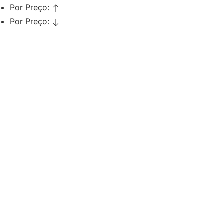
Por Preço:
Por Preço:
Adicionar
Pente Carbono Nº004 Bifull
€
3,69
Iva Inc.
Adicionar
Pente Carbono Nº015 Bifull