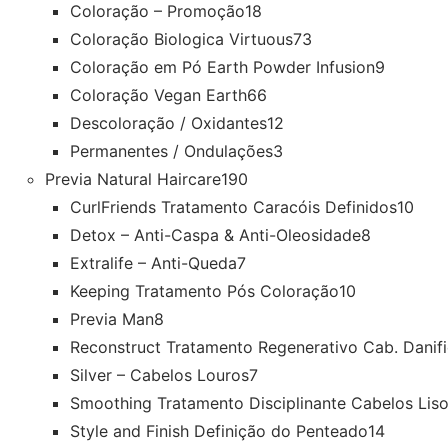
Coloração – Promoção
18
Coloração Biologica Virtuous
73
Coloração em Pó Earth Powder Infusion
9
Coloração Vegan Earth
66
Descoloração / Oxidantes
12
Permanentes / Ondulações
3
Previa Natural Haircare
190
CurlFriends Tratamento Caracóis Definidos
10
Detox – Anti-Caspa & Anti-Oleosidade
8
Extralife – Anti-Queda
7
Keeping Tratamento Pós Coloração
10
Previa Man
8
Reconstruct Tratamento Regenerativo Cab. Danif
Silver – Cabelos Louros
7
Smoothing Tratamento Disciplinante Cabelos Lis
Style and Finish Definição do Penteado
14