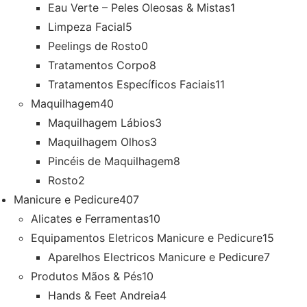
Eau Verte – Peles Oleosas & Mistas
1
Limpeza Facial
5
Peelings de Rosto
0
Tratamentos Corpo
8
Tratamentos Específicos Faciais
11
Maquilhagem
40
Maquilhagem Lábios
3
Maquilhagem Olhos
3
Pincéis de Maquilhagem
8
Rosto
2
Manicure e Pedicure
407
Alicates e Ferramentas
10
Equipamentos Eletricos Manicure e Pedicure
15
Aparelhos Electricos Manicure e Pedicure
7
Produtos Mãos & Pés
10
Hands & Feet Andreia
4