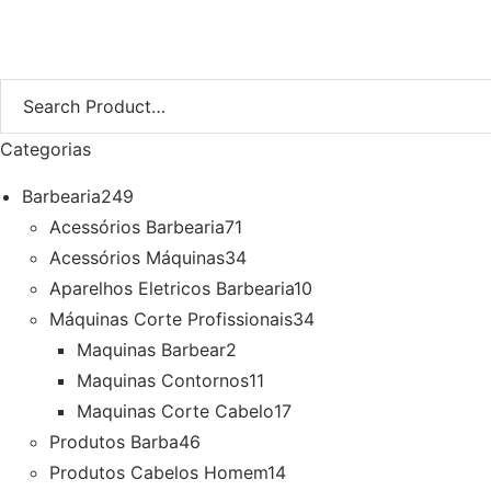
€
3,69
Iva Inc.
Categorias
Barbearia
249
Acessórios Barbearia
71
Acessórios Máquinas
34
Aparelhos Eletricos Barbearia
10
Máquinas Corte Profissionais
34
Maquinas Barbear
2
Maquinas Contornos
11
Maquinas Corte Cabelo
17
Produtos Barba
46
Produtos Cabelos Homem
14