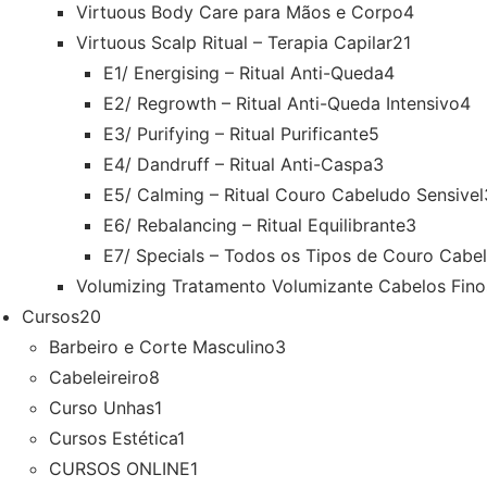
Virtuous Body Care para Mãos e Corpo
4
Virtuous Scalp Ritual – Terapia Capilar
21
E1/ Energising – Ritual Anti-Queda
4
E2/ Regrowth – Ritual Anti-Queda Intensivo
4
E3/ Purifying – Ritual Purificante
5
E4/ Dandruff – Ritual Anti-Caspa
3
E5/ Calming – Ritual Couro Cabeludo Sensivel
E6/ Rebalancing – Ritual Equilibrante
3
E7/ Specials – Todos os Tipos de Couro Cabe
Volumizing Tratamento Volumizante Cabelos Fino
Cursos
20
Barbeiro e Corte Masculino
3
Cabeleireiro
8
Curso Unhas
1
Cursos Estética
1
CURSOS ONLINE
1