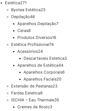
Estética
271
Byotea Estética
25
Depilação
46
Aparelhos Depilação
7
Ceras
8
Produtos Diversos
16
Estética Profissional
74
Acessórios
24
Descartaveis Estetica
3
Aparelhos de Estética
44
Aparelhos Corporais
6
Aparelhos Faciais
20
Extensão de Pestanas
23
Fardas Estetica
6
ISCHIA – Eau Thermale
35
Cremes de Rosto
3