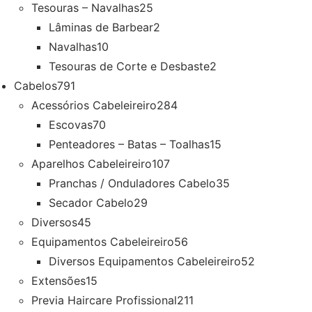
Tesouras – Navalhas
25
Lâminas de Barbear
2
Navalhas
10
Tesouras de Corte e Desbaste
2
Cabelos
791
Acessórios Cabeleireiro
284
Escovas
70
Penteadores – Batas – Toalhas
15
Aparelhos Cabeleireiro
107
Pranchas / Onduladores Cabelo
35
Secador Cabelo
29
Diversos
45
Equipamentos Cabeleireiro
56
Diversos Equipamentos Cabeleireiro
52
Extensões
15
Previa Haircare Profissional
211