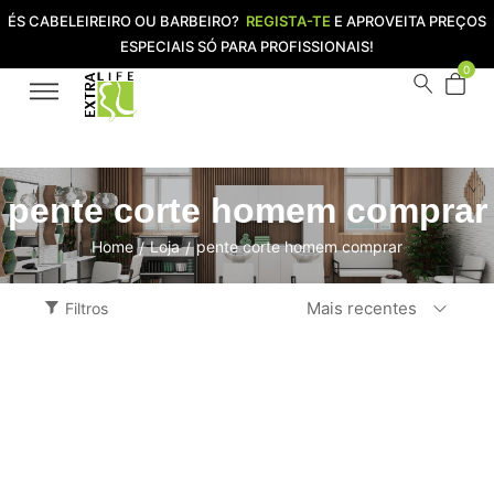
ÉS CABELEIREIRO OU BARBEIRO?
REGISTA-TE
E APROVEITA PREÇOS
ESPECIAIS SÓ PARA PROFISSIONAIS!
0
pente corte homem comprar
Home
Loja
pente corte homem comprar
/
/
Mais recentes
Filtros