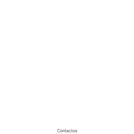
Pente Corte Nº1 Wahl
€
3,57
Iva Inc.
Dê um novo ar ao seu Salão
Contactos