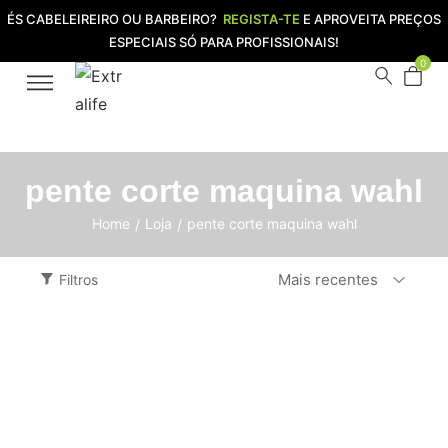
ÉS CABELEIREIRO OU BARBEIRO?
REGISTA-TE
E APROVEITA PREÇOS
ESPECIAIS SÓ PARA PROFISSIONAIS!
0
pente corte maquina wahl
Home
Loja
pente corte maquina wahl
/
/
Mais recentes
Filtros