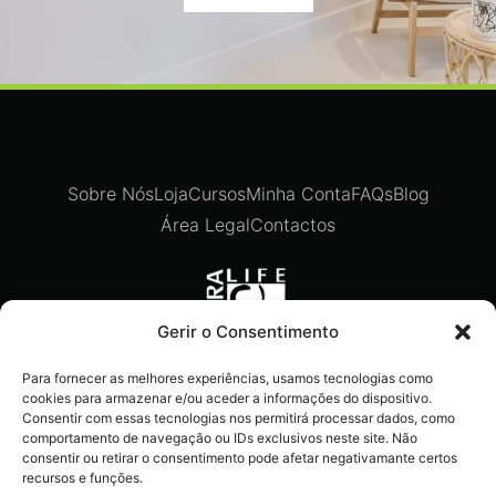
Sobre Nós
Loja
Cursos
Minha Conta
FAQs
Blog
Área Legal
Contactos
Gerir o Consentimento
Para fornecer as melhores experiências, usamos tecnologias como
Recebe ofertas exclusivas,
cookies para armazenar e/ou aceder a informações do dispositivo.
novidades e dicas imperdíveis
Consentir com essas tecnologias nos permitirá processar dados, como
comportamento de navegação ou IDs exclusivos neste site. Não
diretamente no teu e-mail.
consentir ou retirar o consentimento pode afetar negativamante certos
recursos e funções.