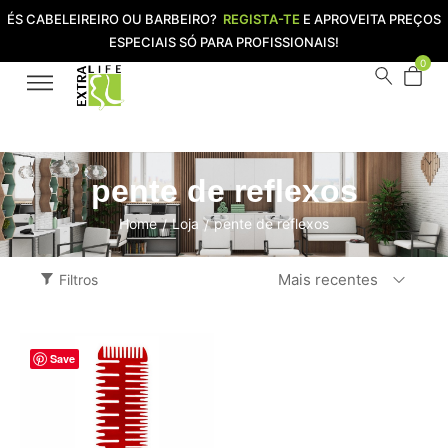
ÉS CABELEIREIRO OU BARBEIRO?
REGISTA-TE
E APROVEITA PREÇOS
ESPECIAIS SÓ PARA PROFISSIONAIS!
0
pente de reflexos
Home
Loja
pente de reflexos
/
/
Mais recentes
Filtros
Save