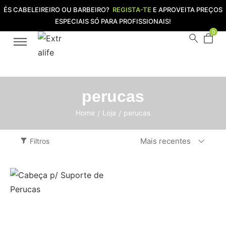
ÉS CABELEIREIRO OU BARBEIRO?
REGISTA-TE
E APROVEITA PREÇOS
ESPECIAIS SÓ PARA PROFISSIONAIS!
0
perucas
Home
Loja
perucas
/
/
Mais recentes
Filtros