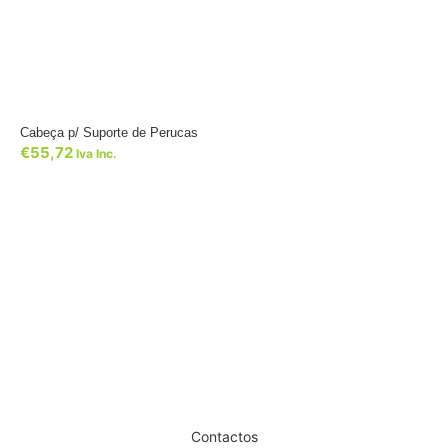
Cabeça p/ Suporte de Perucas
€
55,72
Iva Inc.
Dê um novo ar ao seu Salão
Contactos