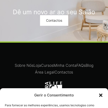
Dê um novo ar ao seu Salão
Contactos
Sobre Nós
Loja
Cursos
Minha Conta
FAQs
Blog
Área Legal
Contactos
Gerir o Consentimento
Para fornecer as melhores experiências, usamos tecnologias como
Recebe ofertas exclusivas,