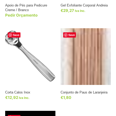
Apoio de Pés para Pedicure
Gel Exfoliante Corporal Andreia
Creme / Branco
€
29,27
Iva Inc.
Pedir Orçamento
Save
Save
Corta Calos Inox
Conjunto de Paus de Laranjeira
€
12,92
€
1,80
Iva Inc.