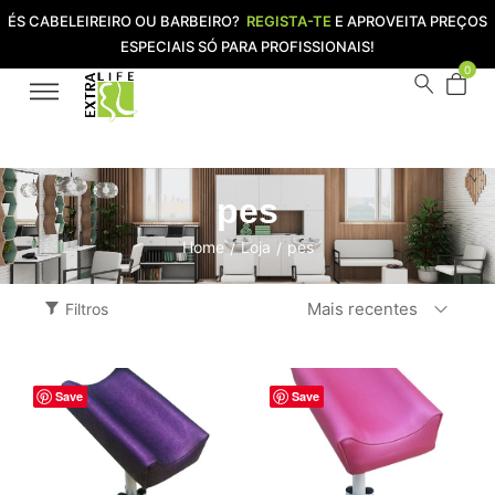
ÉS CABELEIREIRO OU BARBEIRO?
REGISTA-TE
E APROVEITA PREÇOS
ESPECIAIS SÓ PARA PROFISSIONAIS!
0
pes
Home
Loja
pes
/
/
Mais recentes
Filtros
Save
Save