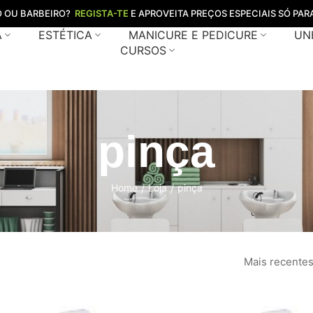
O OU BARBEIRO?
REGISTA-TE
E APROVEITA PREÇOS ESPECIAIS SÓ PARA
A
ESTÉTICA
MANICURE E PEDICURE
UN
CURSOS
pinça
Home
Loja
pinça
/
/
Mais recente