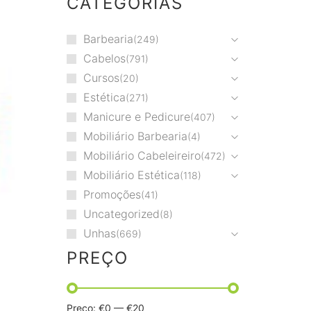
CATEGORIAS
Barbearia
249
Cabelos
791
Cursos
20
Estética
271
Manicure e Pedicure
407
Mobiliário Barbearia
4
Mobiliário Cabeleireiro
472
Mobiliário Estética
118
Promoções
41
Uncategorized
8
Unhas
669
PREÇO
Preço:
€0
—
€20