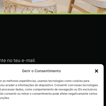
te no teu e-mail.
Gerir o Consentimento
er as melhores experiências, usamos tecnologias como cookies para
/ou aceder a informações do dispositivo. Consentir com essas tecnologias
actos
rá processar dados, como comportamento de navegação ou IDs exclusivos
Não consentir ou retirar o consentimento pode afetar negativamante certos
funções.