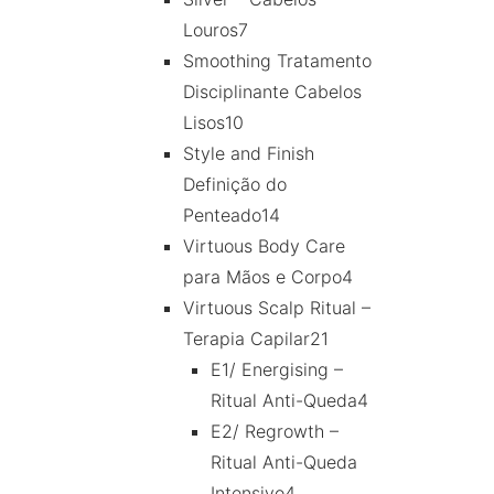
Louros
7
Smoothing Tratamento
Disciplinante Cabelos
Lisos
10
Style and Finish
Definição do
Penteado
14
Virtuous Body Care
para Mãos e Corpo
4
Virtuous Scalp Ritual –
Terapia Capilar
21
E1/ Energising –
Ritual Anti-Queda
4
E2/ Regrowth –
Ritual Anti-Queda
Intensivo
4