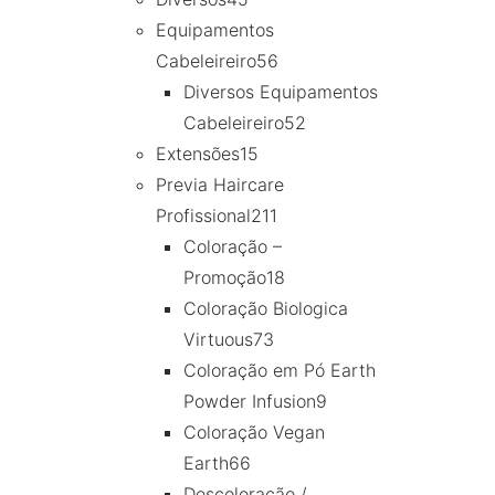
Equipamentos
Cabeleireiro
56
Diversos Equipamentos
Cabeleireiro
52
Extensões
15
Previa Haircare
Profissional
211
Coloração –
Promoção
18
Coloração Biologica
Virtuous
73
Coloração em Pó Earth
Powder Infusion
9
Coloração Vegan
Earth
66
Descoloração /