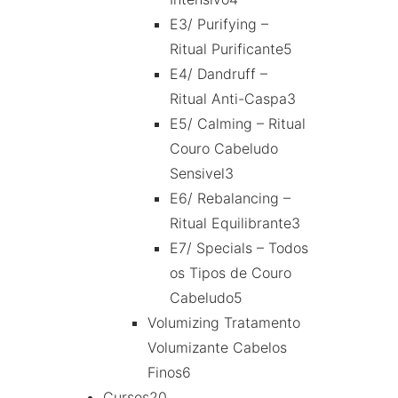
E3/ Purifying –
Ritual Purificante
5
E4/ Dandruff –
Ritual Anti-Caspa
3
E5/ Calming – Ritual
Couro Cabeludo
Sensivel
3
E6/ Rebalancing –
Ritual Equilibrante
3
E7/ Specials – Todos
os Tipos de Couro
Cabeludo
5
Volumizing Tratamento
Volumizante Cabelos
Finos
6
Cursos
20