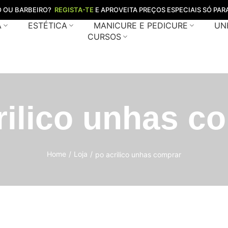
O OU BARBEIRO?
REGISTA-TE
E APROVEITA PREÇOS ESPECIAIS SÓ PARA
A
ESTÉTICA
MANICURE E PEDICURE
UN
CURSOS
rilico unhas c
Home
/
Loja
/
po acrilico unhas comprar