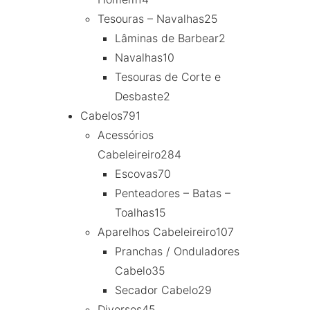
Tesouras – Navalhas
25
Lâminas de Barbear
2
Navalhas
10
Tesouras de Corte e
Desbaste
2
Cabelos
791
Acessórios
Cabeleireiro
284
Escovas
70
Penteadores – Batas –
Toalhas
15
Aparelhos Cabeleireiro
107
Pranchas / Onduladores
Cabelo
35
Secador Cabelo
29
Diversos
45