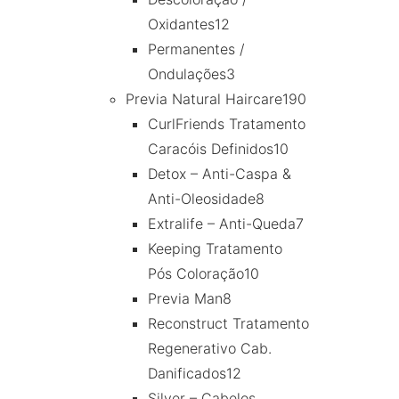
Oxidantes
12
Permanentes /
Ondulações
3
Previa Natural Haircare
190
CurlFriends Tratamento
Caracóis Definidos
10
Detox – Anti-Caspa &
Anti-Oleosidade
8
Extralife – Anti-Queda
7
Keeping Tratamento
Pós Coloração
10
Previa Man
8
Reconstruct Tratamento
Regenerativo Cab.
Danificados
12
Silver – Cabelos