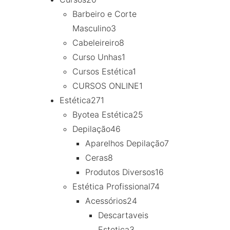
Barbeiro e Corte
Masculino
3
Cabeleireiro
8
Curso Unhas
1
Cursos Estética
1
CURSOS ONLINE
1
Estética
271
Byotea Estética
25
Depilação
46
Aparelhos Depilação
7
Ceras
8
Produtos Diversos
16
Estética Profissional
74
Acessórios
24
Descartaveis
Estetica
3