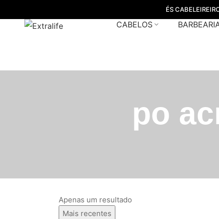
ÉS CABELEIREIR
CABELOS
BARBEARI
po ac
Apenas um resultado
Mais recentes