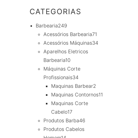
CATEGORIAS
Barbearia
249
Acessórios Barbearia
71
Acessórios Máquinas
34
Aparelhos Eletricos
Barbearia
10
Máquinas Corte
Profissionais
34
Maquinas Barbear
2
Maquinas Contornos
11
Maquinas Corte
Cabelo
17
Produtos Barba
46
Produtos Cabelos
Homem
14