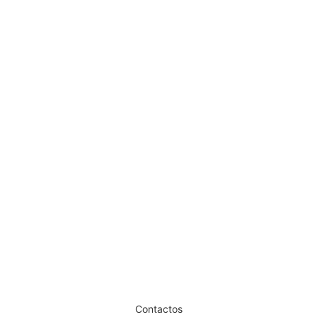
Pó Talco Barbeiro Novon 180 gr.
€
9,23
Iva Inc.
Dê um novo ar ao seu Salão
Contactos