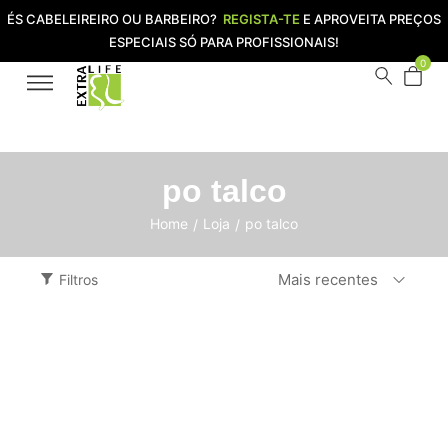
ÉS CABELEIREIRO OU BARBEIRO?
REGISTA-TE
E APROVEITA PREÇOS
ESPECIAIS SÓ PARA PROFISSIONAIS!
0
po talco
Home
Loja
po talco
/
/
Mais recentes
Filtros