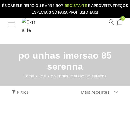
ÉS CABELEIREIRO OU BARBEIRO?
REGISTA-TE
E APROVEITA PREÇOS
ESPECIAIS SÓ PARA PROFISSIONAIS!
0
po unhas imersao 85
serenna
Home
Loja
po unhas imersao 85 serenna
/
/
Mais recentes
Filtros