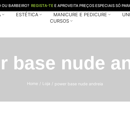
O OU BARBEIRO?
REGISTA-TE
E APROVEITA PREÇOS ESPECIAIS SÓ PARA
A
ESTÉTICA
MANICURE E PEDICURE
UN
CURSOS
r base nude an
Home
/
Loja
/
power base nude andreia