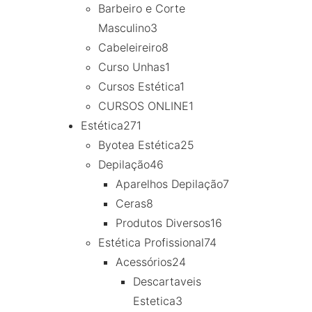
Barbeiro e Corte
Masculino
3
Cabeleireiro
8
Curso Unhas
1
Cursos Estética
1
CURSOS ONLINE
1
Estética
271
Byotea Estética
25
Depilação
46
Aparelhos Depilação
7
Ceras
8
Produtos Diversos
16
Estética Profissional
74
Acessórios
24
Descartaveis
Estetica
3