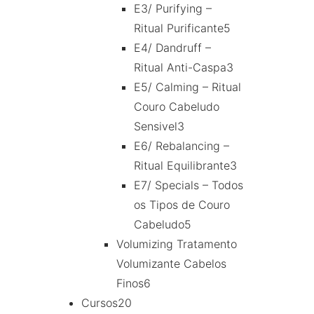
E3/ Purifying –
Ritual Purificante
5
E4/ Dandruff –
Ritual Anti-Caspa
3
E5/ Calming – Ritual
Couro Cabeludo
Sensivel
3
E6/ Rebalancing –
Ritual Equilibrante
3
E7/ Specials – Todos
os Tipos de Couro
Cabeludo
5
Volumizing Tratamento
Volumizante Cabelos
Finos
6
Cursos
20