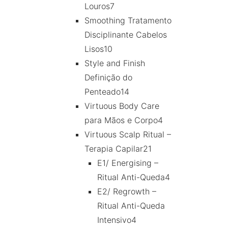
Louros
7
Smoothing Tratamento
Disciplinante Cabelos
Lisos
10
Style and Finish
Definição do
Penteado
14
Virtuous Body Care
para Mãos e Corpo
4
Virtuous Scalp Ritual –
Terapia Capilar
21
E1/ Energising –
Ritual Anti-Queda
4
E2/ Regrowth –
Ritual Anti-Queda
Intensivo
4