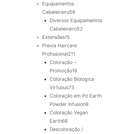
Equipamentos
Cabeleireiro
56
Diversos Equipamentos
Cabeleireiro
52
Extensões
15
Previa Haircare
Profissional
211
Coloração –
Promoção
18
Coloração Biologica
Virtuous
73
Coloração em Pó Earth
Powder Infusion
9
Coloração Vegan
Earth
66
Descoloração /