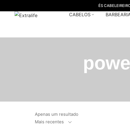
ÉS CABELEIREIR
CABELOS
BARBEARI
powe
Apenas um resultado
Mais recentes