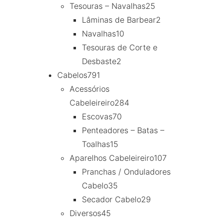
Tesouras – Navalhas
25
Lâminas de Barbear
2
Navalhas
10
Tesouras de Corte e
Desbaste
2
Cabelos
791
Acessórios
Cabeleireiro
284
Escovas
70
Penteadores – Batas –
Toalhas
15
Aparelhos Cabeleireiro
107
Pranchas / Onduladores
Cabelo
35
Secador Cabelo
29
Diversos
45