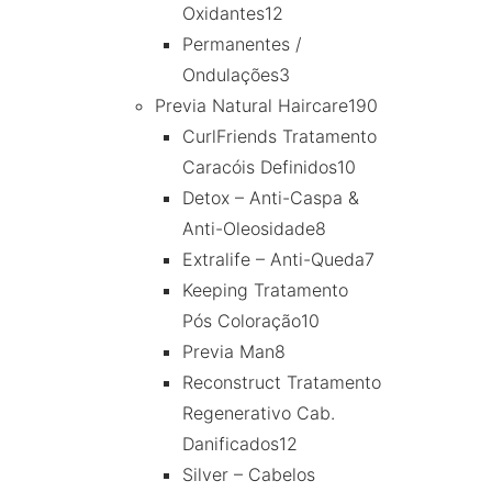
Oxidantes
12
Permanentes /
Ondulações
3
Previa Natural Haircare
190
CurlFriends Tratamento
Caracóis Definidos
10
Detox – Anti-Caspa &
Anti-Oleosidade
8
Extralife – Anti-Queda
7
Keeping Tratamento
Pós Coloração
10
Previa Man
8
Reconstruct Tratamento
Regenerativo Cab.
Danificados
12
Silver – Cabelos