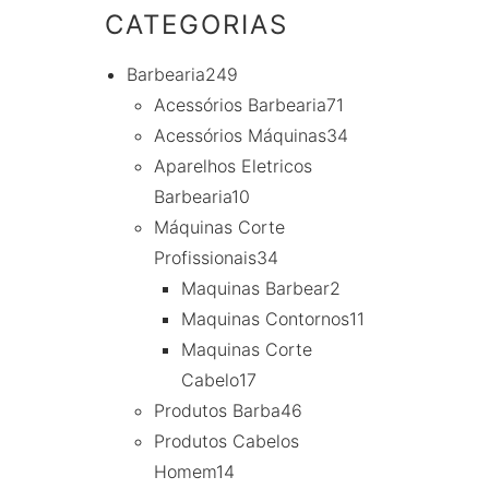
CATEGORIAS
Barbearia
249
Acessórios Barbearia
71
Acessórios Máquinas
34
Aparelhos Eletricos
Barbearia
10
Máquinas Corte
Profissionais
34
Maquinas Barbear
2
Maquinas Contornos
11
Maquinas Corte
Cabelo
17
Produtos Barba
46
Produtos Cabelos
Homem
14