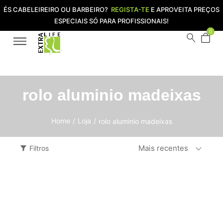
ÉS CABELEIREIRO OU BARBEIRO?
REGISTA-TE
E APROVEITA PREÇOS
ESPECIAIS SÓ PARA PROFISSIONAIS!
0
rolo aluminio madeixas
Home
/
Loja
/
rolo aluminio madeixas
Mais recentes
Filtros