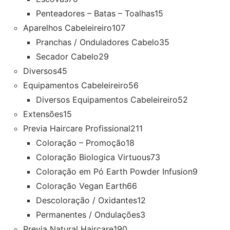
Penteadores – Batas – Toalhas
15
Aparelhos Cabeleireiro
107
Pranchas / Onduladores Cabelo
35
Secador Cabelo
29
Diversos
45
Equipamentos Cabeleireiro
56
Diversos Equipamentos Cabeleireiro
52
Extensões
15
Previa Haircare Profissional
211
Coloração – Promoção
18
Coloração Biologica Virtuous
73
Coloração em Pó Earth Powder Infusion
9
Coloração Vegan Earth
66
Descoloração / Oxidantes
12
Permanentes / Ondulações
3
Previa Natural Haircare
190