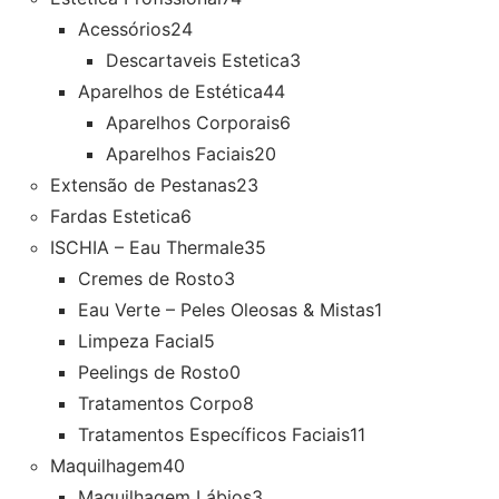
Acessórios
24
Descartaveis Estetica
3
Aparelhos de Estética
44
Aparelhos Corporais
6
Aparelhos Faciais
20
Extensão de Pestanas
23
Fardas Estetica
6
ISCHIA – Eau Thermale
35
Cremes de Rosto
3
Eau Verte – Peles Oleosas & Mistas
1
Limpeza Facial
5
Peelings de Rosto
0
Tratamentos Corpo
8
Tratamentos Específicos Faciais
11
Maquilhagem
40
Maquilhagem Lábios
3