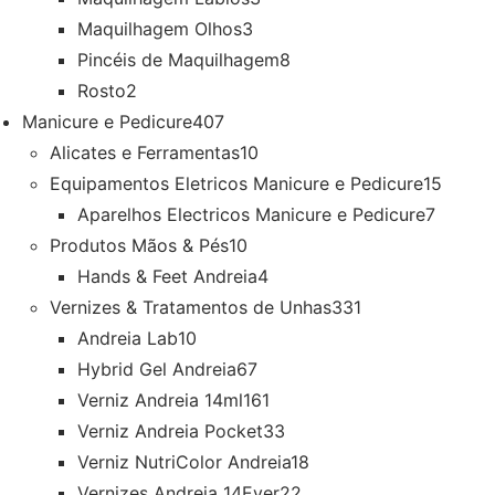
Maquilhagem Olhos
3
Pincéis de Maquilhagem
8
Rosto
2
Manicure e Pedicure
407
Alicates e Ferramentas
10
Equipamentos Eletricos Manicure e Pedicure
15
Aparelhos Electricos Manicure e Pedicure
7
Produtos Mãos & Pés
10
Hands & Feet Andreia
4
Vernizes & Tratamentos de Unhas
331
Andreia Lab
10
Hybrid Gel Andreia
67
Verniz Andreia 14ml
161
Verniz Andreia Pocket
33
Verniz NutriColor Andreia
18
Vernizes Andreia 14Ever
22