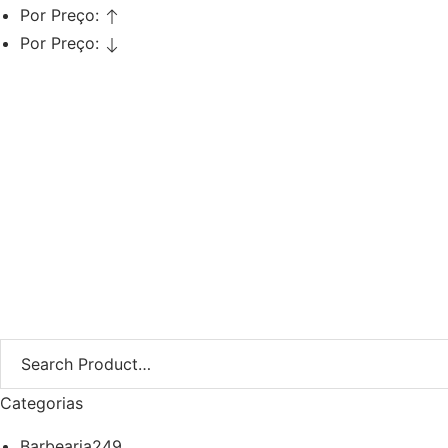
Por Preço:
Por Preço:
Adicionar
Rolos Aderentes Mise 55mm
€
3,08
Iva Inc.
Categorias
Barbearia
249