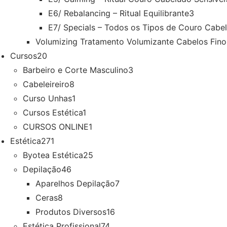
E6/ Rebalancing – Ritual Equilibrante
3
E7/ Specials – Todos os Tipos de Couro Cabe
Volumizing Tratamento Volumizante Cabelos Fino
Cursos
20
Barbeiro e Corte Masculino
3
Cabeleireiro
8
Curso Unhas
1
Cursos Estética
1
CURSOS ONLINE
1
Estética
271
Byotea Estética
25
Depilação
46
Aparelhos Depilação
7
Ceras
8
Produtos Diversos
16
Estética Profissional
74