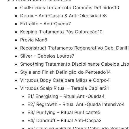
CurlFriends Tratamento Caracóis Definidos
10
Detox – Anti-Caspa & Anti-Oleosidade
8
Extralife – Anti-Queda
7
Keeping Tratamento Pós Coloração
10
Previa Man
8
Reconstruct Tratamento Regenerativo Cab. Danif
Silver – Cabelos Louros
7
Smoothing Tratamento Disciplinante Cabelos Lis
Style and Finish Definição do Penteado
14
Virtuous Body Care para Mãos e Corpo
4
Virtuous Scalp Ritual – Terapia Capilar
21
E1/ Energising – Ritual Anti-Queda
4
E2/ Regrowth – Ritual Anti-Queda Intensivo
4
E3/ Purifying – Ritual Purificante
5
E4/ Dandruff – Ritual Anti-Caspa
3
E5/ Calming – Ritual Couro Cabeludo Sensivel