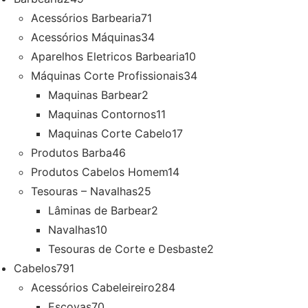
Acessórios Barbearia
71
Acessórios Máquinas
34
Aparelhos Eletricos Barbearia
10
Máquinas Corte Profissionais
34
Maquinas Barbear
2
Maquinas Contornos
11
Maquinas Corte Cabelo
17
Produtos Barba
46
Produtos Cabelos Homem
14
Tesouras – Navalhas
25
Lâminas de Barbear
2
Navalhas
10
Tesouras de Corte e Desbaste
2
Cabelos
791
Acessórios Cabeleireiro
284
Escovas
70