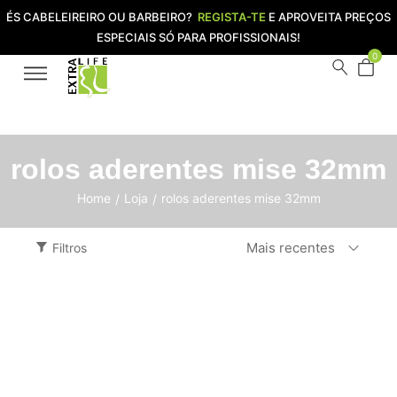
ÉS CABELEIREIRO OU BARBEIRO?
REGISTA-TE
E APROVEITA PREÇOS
ESPECIAIS SÓ PARA PROFISSIONAIS!
0
rolos aderentes mise 32mm
Home
Loja
rolos aderentes mise 32mm
/
/
Mais recentes
Filtros