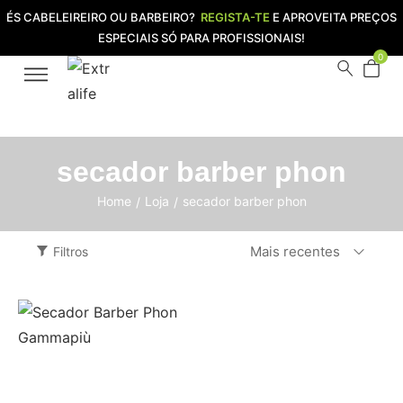
ÉS CABELEIREIRO OU BARBEIRO?
REGISTA-TE
E APROVEITA PREÇOS
ESPECIAIS SÓ PARA PROFISSIONAIS!
0
secador barber phon
Home
Loja
secador barber phon
/
/
Mais recentes
Filtros