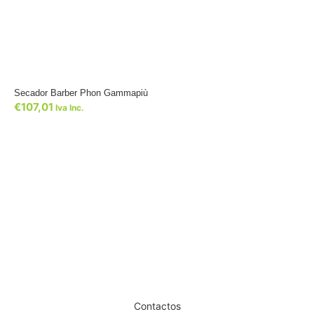
Secador Barber Phon Gammapiù
€
107,01
Iva Inc.
Dê um novo ar ao seu Salão
Contactos