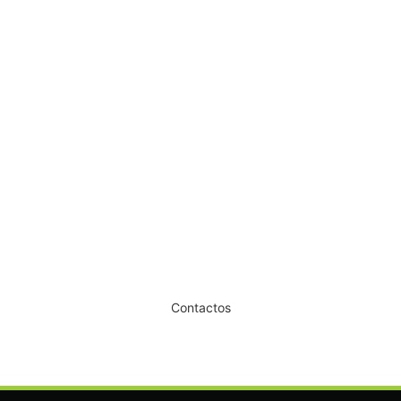
Secador Pé Cabeleireiro Montesa
€
356,70
€
221,40
Iva Inc.
Dê um novo ar ao seu Salão
Contactos