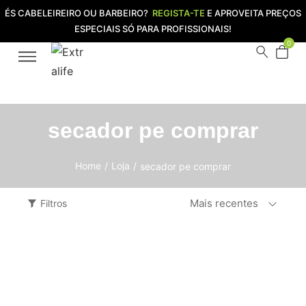
ÉS CABELEIREIRO OU BARBEIRO?
REGISTA-TE
E APROVEITA PREÇOS
ESPECIAIS SÓ PARA PROFISSIONAIS!
0
secador pe comprar
Home
/
Loja
/
secador pe comprar
Mais recentes
Filtros