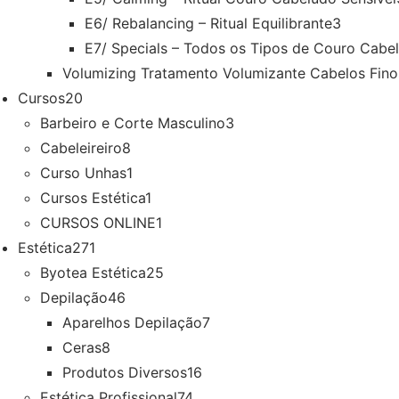
E6/ Rebalancing – Ritual Equilibrante
3
E7/ Specials – Todos os Tipos de Couro Cabe
Volumizing Tratamento Volumizante Cabelos Fino
Cursos
20
Barbeiro e Corte Masculino
3
Cabeleireiro
8
Curso Unhas
1
Cursos Estética
1
CURSOS ONLINE
1
Estética
271
Byotea Estética
25
Depilação
46
Aparelhos Depilação
7
Ceras
8
Produtos Diversos
16
Estética Profissional
74