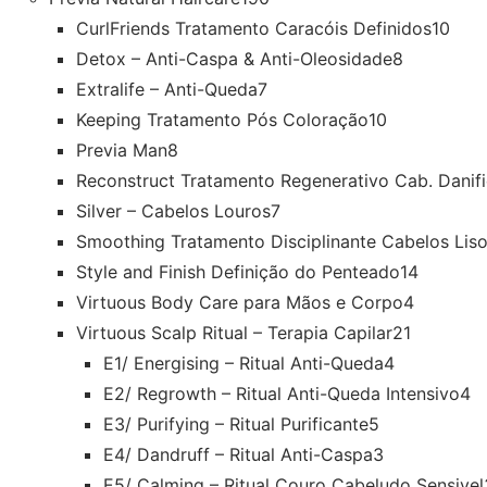
CurlFriends Tratamento Caracóis Definidos
10
Detox – Anti-Caspa & Anti-Oleosidade
8
Extralife – Anti-Queda
7
Keeping Tratamento Pós Coloração
10
Previa Man
8
Reconstruct Tratamento Regenerativo Cab. Danif
Silver – Cabelos Louros
7
Smoothing Tratamento Disciplinante Cabelos Lis
Style and Finish Definição do Penteado
14
Virtuous Body Care para Mãos e Corpo
4
Virtuous Scalp Ritual – Terapia Capilar
21
E1/ Energising – Ritual Anti-Queda
4
E2/ Regrowth – Ritual Anti-Queda Intensivo
4
E3/ Purifying – Ritual Purificante
5
E4/ Dandruff – Ritual Anti-Caspa
3
E5/ Calming – Ritual Couro Cabeludo Sensivel