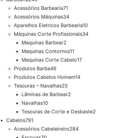
Acessórios Barbearia
71
Acessórios Máquinas
34
Aparelhos Eletricos Barbearia
10
Máquinas Corte Profissionais
34
Maquinas Barbear
2
Maquinas Contornos
11
Maquinas Corte Cabelo
17
Produtos Barba
46
Produtos Cabelos Homem
14
Tesouras – Navalhas
25
Lâminas de Barbear
2
Navalhas
10
Tesouras de Corte e Desbaste
2
Cabelos
791
Acessórios Cabeleireiro
284
Escovas
70