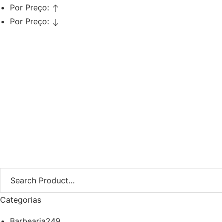
Por Preço:
Por Preço:
Adicionar
Secador Profissional 2200W
€
47,97
Iva Inc.
Categorias
Barbearia
249