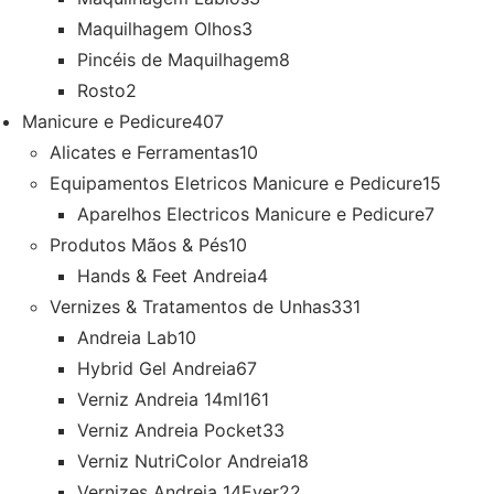
Maquilhagem Olhos
3
Pincéis de Maquilhagem
8
Rosto
2
Manicure e Pedicure
407
Alicates e Ferramentas
10
Equipamentos Eletricos Manicure e Pedicure
15
Aparelhos Electricos Manicure e Pedicure
7
Produtos Mãos & Pés
10
Hands & Feet Andreia
4
Vernizes & Tratamentos de Unhas
331
Andreia Lab
10
Hybrid Gel Andreia
67
Verniz Andreia 14ml
161
Verniz Andreia Pocket
33
Verniz NutriColor Andreia
18
Vernizes Andreia 14Ever
22