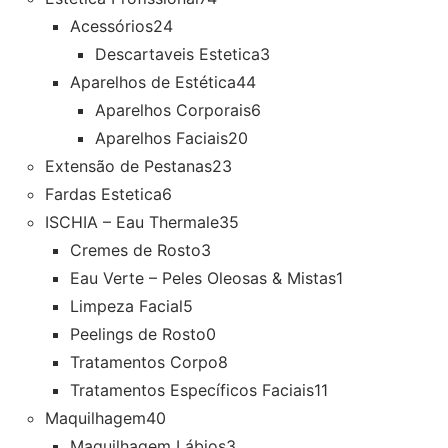
Acessórios
24
Descartaveis Estetica
3
Aparelhos de Estética
44
Aparelhos Corporais
6
Aparelhos Faciais
20
Extensão de Pestanas
23
Fardas Estetica
6
ISCHIA – Eau Thermale
35
Cremes de Rosto
3
Eau Verte – Peles Oleosas & Mistas
1
Limpeza Facial
5
Peelings de Rosto
0
Tratamentos Corpo
8
Tratamentos Específicos Faciais
11
Maquilhagem
40
Maquilhagem Lábios
3