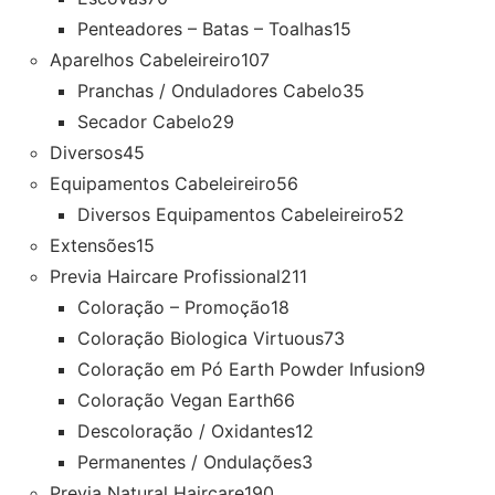
Penteadores – Batas – Toalhas
15
Aparelhos Cabeleireiro
107
Pranchas / Onduladores Cabelo
35
Secador Cabelo
29
Diversos
45
Equipamentos Cabeleireiro
56
Diversos Equipamentos Cabeleireiro
52
Extensões
15
Previa Haircare Profissional
211
Coloração – Promoção
18
Coloração Biologica Virtuous
73
Coloração em Pó Earth Powder Infusion
9
Coloração Vegan Earth
66
Descoloração / Oxidantes
12
Permanentes / Ondulações
3
Previa Natural Haircare
190