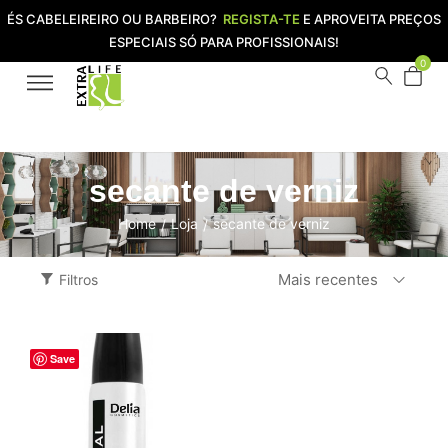
ÉS CABELEIREIRO OU BARBEIRO?
REGISTA-TE
E APROVEITA PREÇOS
ESPECIAIS SÓ PARA PROFISSIONAIS!
0
secante de verniz
Home
Loja
secante de verniz
/
/
Mais recentes
Filtros
Save