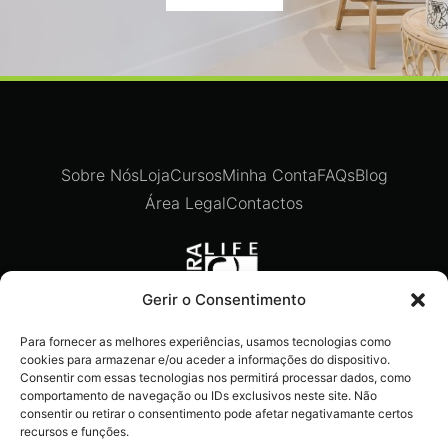
Sobre Nós
Loja
Cursos
Minha Conta
FAQs
Blog
Área Legal
Contactos
Gerir o Consentimento
Para fornecer as melhores experiências, usamos tecnologias como
Recebe ofertas exclusivas,
cookies para armazenar e/ou aceder a informações do dispositivo.
novidades e dicas imperdíveis
Consentir com essas tecnologias nos permitirá processar dados, como
comportamento de navegação ou IDs exclusivos neste site. Não
diretamente no teu e-mail.
consentir ou retirar o consentimento pode afetar negativamante certos
recursos e funções.