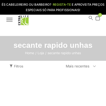
ÉS CABELEIREIRO OU BARBEIRO?
REGISTA-TE
E APROVEITA PREÇOS
ESPECIAIS SÓ PARA PROFISSIONAIS!
0
secante rapido unhas
Home
Loja
secante rapido unhas
/
/
Mais recentes
Filtros