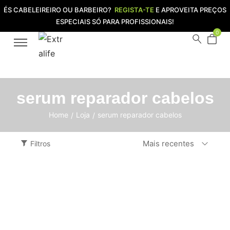
ÉS CABELEIREIRO OU BARBEIRO?
REGISTA-TE
E APROVEITA PREÇOS
ESPECIAIS SÓ PARA PROFISSIONAIS!
0
serum reparador cabelos
Home
Loja
serum reparador cabelos
/
/
Mais recentes
Filtros