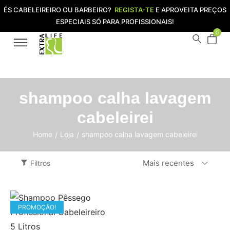
ÉS CABELEIREIRO OU BARBEIRO?
REGISTA-TE
E APROVEITA PREÇOS
ESPECIAIS SÓ PARA PROFISSIONAIS!
0
shampoo calha lavagem
cabeleirei
Home
Loja
shampoo calha lavagem cabeleirei
/
/
Mais recentes
Filtros
ESGOTADO
PROMOÇÃO!