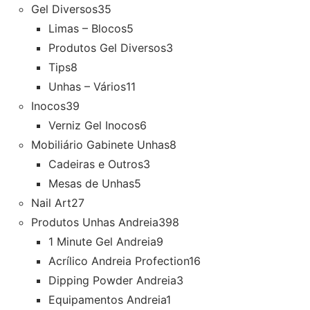
Gel Diversos
35
Limas – Blocos
5
Produtos Gel Diversos
3
Tips
8
Unhas – Vários
11
Inocos
39
Verniz Gel Inocos
6
Mobiliário Gabinete Unhas
8
Cadeiras e Outros
3
Mesas de Unhas
5
Nail Art
27
Produtos Unhas Andreia
398
1 Minute Gel Andreia
9
Acrílico Andreia Profection
16
Dipping Powder Andreia
3
Equipamentos Andreia
1