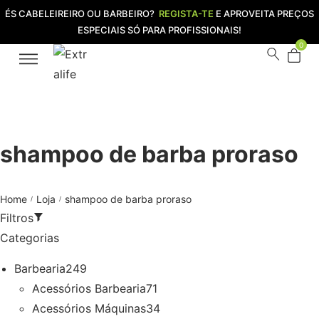
ÉS CABELEIREIRO OU BARBEIRO?
REGISTA-TE
E APROVEITA PREÇOS
ESPECIAIS SÓ PARA PROFISSIONAIS!
0
shampoo de barba proraso
Home
Loja
shampoo de barba proraso
/
/
Filtros
Categorias
Barbearia
249
Acessórios Barbearia
71
Acessórios Máquinas
34