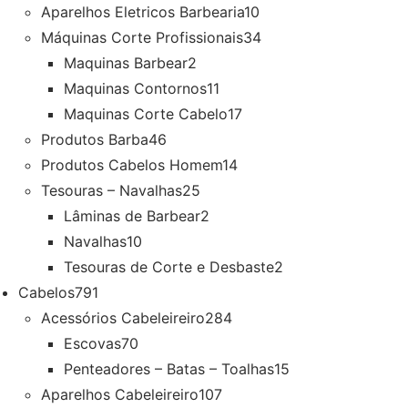
Aparelhos Eletricos Barbearia
10
Máquinas Corte Profissionais
34
Maquinas Barbear
2
Maquinas Contornos
11
Maquinas Corte Cabelo
17
Produtos Barba
46
Produtos Cabelos Homem
14
Tesouras – Navalhas
25
Lâminas de Barbear
2
Navalhas
10
Tesouras de Corte e Desbaste
2
Cabelos
791
Acessórios Cabeleireiro
284
Escovas
70
Penteadores – Batas – Toalhas
15
Aparelhos Cabeleireiro
107