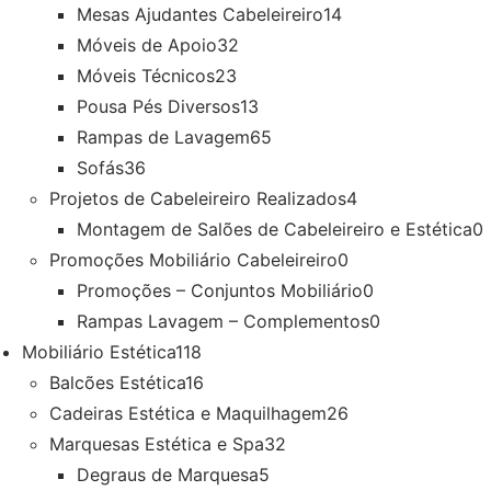
Mesas Ajudantes Cabeleireiro
14
Móveis de Apoio
32
Móveis Técnicos
23
Pousa Pés Diversos
13
Rampas de Lavagem
65
Sofás
36
Projetos de Cabeleireiro Realizados
4
Montagem de Salões de Cabeleireiro e Estética
0
Promoções Mobiliário Cabeleireiro
0
Promoções – Conjuntos Mobiliário
0
Rampas Lavagem – Complementos
0
Mobiliário Estética
118
Balcões Estética
16
Cadeiras Estética e Maquilhagem
26
Marquesas Estética e Spa
32
Degraus de Marquesa
5