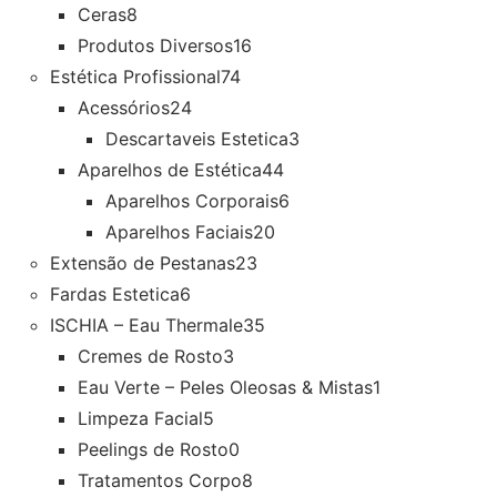
Ceras
8
Produtos Diversos
16
Estética Profissional
74
Acessórios
24
Descartaveis Estetica
3
Aparelhos de Estética
44
Aparelhos Corporais
6
Aparelhos Faciais
20
Extensão de Pestanas
23
Fardas Estetica
6
ISCHIA – Eau Thermale
35
Cremes de Rosto
3
Eau Verte – Peles Oleosas & Mistas
1
Limpeza Facial
5
Peelings de Rosto
0
Tratamentos Corpo
8