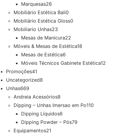
Marquesas
26
Mobiliário Estética Bali
0
Mobiliário Estética Gloss
0
Mobiliario Unhas
23
Mesas de Manicura
22
Móveis & Mesas de Estética
18
Mesas de Estética
6
Móveis Técnicos Gabinete Estética
12
Promoções
41
Uncategorized
8
Unhas
669
Andreia Acessórios
8
Dipping – Unhas Imersao em Po
110
Dipping Líquidos
6
Dipping Powder – Pós
79
Equipamentos
21