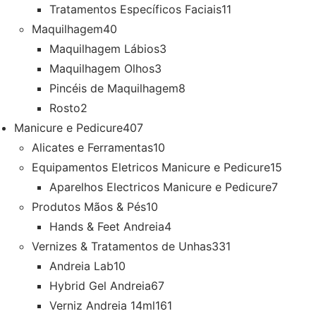
Tratamentos Específicos Faciais
11
Maquilhagem
40
Maquilhagem Lábios
3
Maquilhagem Olhos
3
Pincéis de Maquilhagem
8
Rosto
2
Manicure e Pedicure
407
Alicates e Ferramentas
10
Equipamentos Eletricos Manicure e Pedicure
15
Aparelhos Electricos Manicure e Pedicure
7
Produtos Mãos & Pés
10
Hands & Feet Andreia
4
Vernizes & Tratamentos de Unhas
331
Andreia Lab
10
Hybrid Gel Andreia
67
Verniz Andreia 14ml
161