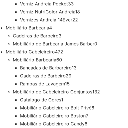
Verniz Andreia Pocket
33
Verniz NutriColor Andreia
18
Vernizes Andreia 14Ever
22
Mobiliário Barbearia
4
Cadeiras de Barbeiro
3
Mobiliário de Barbearia James Barber
0
Mobiliário Cabeleireiro
472
Mobiliário Barbearia
60
Bancadas de Barbareiro
13
Cadeiras de Barbeiro
29
Rampas de Lavagem
15
Mobiliário de Cabeleireiro Conjuntos
132
Catalogo de Cores
1
Mobiliário Cabeleireiro Bolt Privé
6
Mobiliário Cabeleireiro Boston
7
Mobiliário Cabeleireiro Candy
6