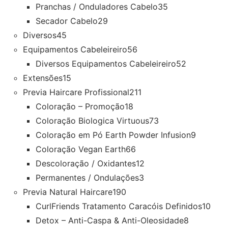
Pranchas / Onduladores Cabelo
35
Secador Cabelo
29
Diversos
45
Equipamentos Cabeleireiro
56
Diversos Equipamentos Cabeleireiro
52
Extensões
15
Previa Haircare Profissional
211
Coloração – Promoção
18
Coloração Biologica Virtuous
73
Coloração em Pó Earth Powder Infusion
9
Coloração Vegan Earth
66
Descoloração / Oxidantes
12
Permanentes / Ondulações
3
Previa Natural Haircare
190
CurlFriends Tratamento Caracóis Definidos
10
Detox – Anti-Caspa & Anti-Oleosidade
8