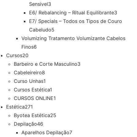
Sensivel
3
E6/ Rebalancing – Ritual Equilibrante
3
E7/ Specials – Todos os Tipos de Couro
Cabeludo
5
Volumizing Tratamento Volumizante Cabelos
Finos
6
Cursos
20
Barbeiro e Corte Masculino
3
Cabeleireiro
8
Curso Unhas
1
Cursos Estética
1
CURSOS ONLINE
1
Estética
271
Byotea Estética
25
Depilação
46
Aparelhos Depilação
7