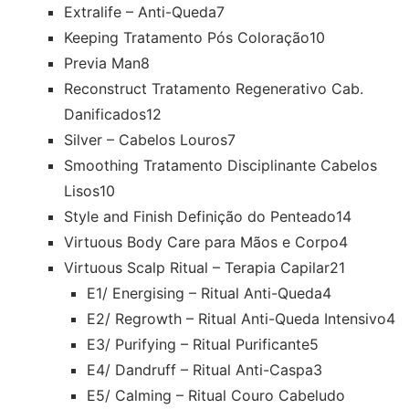
Extralife – Anti-Queda
7
Keeping Tratamento Pós Coloração
10
Previa Man
8
Reconstruct Tratamento Regenerativo Cab.
Danificados
12
Silver – Cabelos Louros
7
Smoothing Tratamento Disciplinante Cabelos
Lisos
10
Style and Finish Definição do Penteado
14
Virtuous Body Care para Mãos e Corpo
4
Virtuous Scalp Ritual – Terapia Capilar
21
E1/ Energising – Ritual Anti-Queda
4
E2/ Regrowth – Ritual Anti-Queda Intensivo
4
E3/ Purifying – Ritual Purificante
5
E4/ Dandruff – Ritual Anti-Caspa
3
E5/ Calming – Ritual Couro Cabeludo