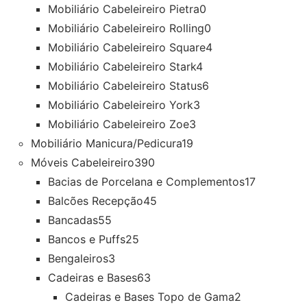
Mobiliário Cabeleireiro Pietra
0
Mobiliário Cabeleireiro Rolling
0
Mobiliário Cabeleireiro Square
4
Mobiliário Cabeleireiro Stark
4
Mobiliário Cabeleireiro Status
6
Mobiliário Cabeleireiro York
3
Mobiliário Cabeleireiro Zoe
3
Mobiliário Manicura/Pedicura
19
Móveis Cabeleireiro
390
Bacias de Porcelana e Complementos
17
Balcões Recepção
45
Bancadas
55
Bancos e Puffs
25
Bengaleiros
3
Cadeiras e Bases
63
Cadeiras e Bases Topo de Gama
2