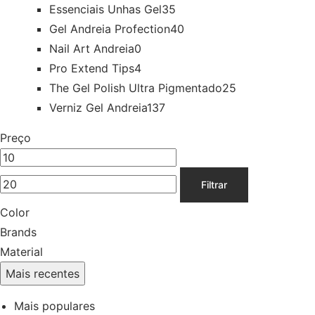
Essenciais Unhas Gel
35
Gel Andreia Profection
40
Nail Art Andreia
0
Pro Extend Tips
4
The Gel Polish Ultra Pigmentado
25
Verniz Gel Andreia
137
Preço
Filtrar
Color
Brands
Material
Mais recentes
Mais populares