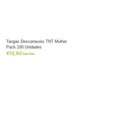
Tangas Descartaveis TNT Mulher
Pack 100 Unidades
€
12,92
Iva Inc.
Dê um novo ar ao seu Salão