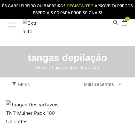
ÉS CABELEIREIRO OU BARBEIRO?
REGISTA-TE
E APROVEITA PREÇOS
ESPECIAIS SÓ PARA PROFISSIONAIS!
0
tangas depilação
Home
Loja
tangas depilação
/
/
Mais recentes
Filtros