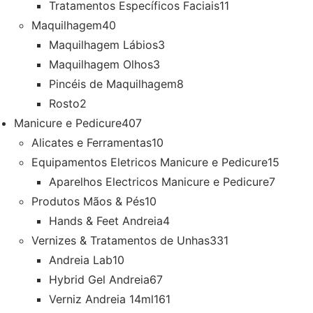
Tratamentos Específicos Faciais
11
Maquilhagem
40
Maquilhagem Lábios
3
Maquilhagem Olhos
3
Pincéis de Maquilhagem
8
Rosto
2
Manicure e Pedicure
407
Alicates e Ferramentas
10
Equipamentos Eletricos Manicure e Pedicure
15
Aparelhos Electricos Manicure e Pedicure
7
Produtos Mãos & Pés
10
Hands & Feet Andreia
4
Vernizes & Tratamentos de Unhas
331
Andreia Lab
10
Hybrid Gel Andreia
67
Verniz Andreia 14ml
161