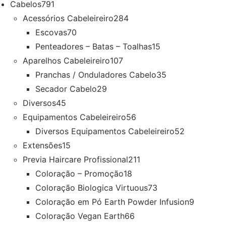
Cabelos
791
Acessórios Cabeleireiro
284
Escovas
70
Penteadores – Batas – Toalhas
15
Aparelhos Cabeleireiro
107
Pranchas / Onduladores Cabelo
35
Secador Cabelo
29
Diversos
45
Equipamentos Cabeleireiro
56
Diversos Equipamentos Cabeleireiro
52
Extensões
15
Previa Haircare Profissional
211
Coloração – Promoção
18
Coloração Biologica Virtuous
73
Coloração em Pó Earth Powder Infusion
9
Coloração Vegan Earth
66