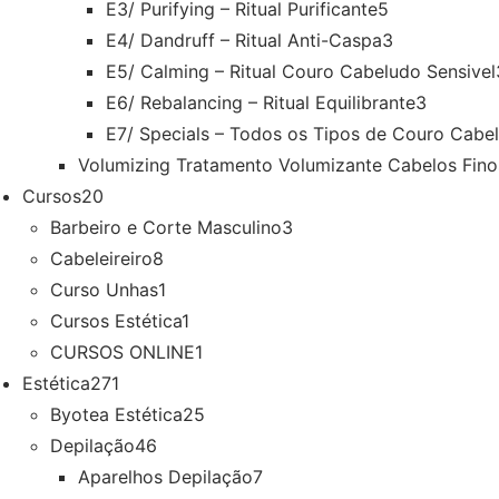
E3/ Purifying – Ritual Purificante
5
E4/ Dandruff – Ritual Anti-Caspa
3
E5/ Calming – Ritual Couro Cabeludo Sensivel
E6/ Rebalancing – Ritual Equilibrante
3
E7/ Specials – Todos os Tipos de Couro Cabe
Volumizing Tratamento Volumizante Cabelos Fino
Cursos
20
Barbeiro e Corte Masculino
3
Cabeleireiro
8
Curso Unhas
1
Cursos Estética
1
CURSOS ONLINE
1
Estética
271
Byotea Estética
25
Depilação
46
Aparelhos Depilação
7