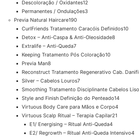
Descoloração / Oxidantes
12
Permanentes / Ondulações
3
Previa Natural Haircare
190
CurlFriends Tratamento Caracóis Definidos
10
Detox – Anti-Caspa & Anti-Oleosidade
8
Extralife – Anti-Queda
7
Keeping Tratamento Pós Coloração
10
Previa Man
8
Reconstruct Tratamento Regenerativo Cab. Danif
Silver – Cabelos Louros
7
Smoothing Tratamento Disciplinante Cabelos Lis
Style and Finish Definição do Penteado
14
Virtuous Body Care para Mãos e Corpo
4
Virtuous Scalp Ritual – Terapia Capilar
21
E1/ Energising – Ritual Anti-Queda
4
E2/ Regrowth – Ritual Anti-Queda Intensivo
4