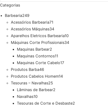
Categorias
Barbearia
249
Acessórios Barbearia
71
Acessórios Máquinas
34
Aparelhos Eletricos Barbearia
10
Máquinas Corte Profissionais
34
Maquinas Barbear
2
Maquinas Contornos
11
Maquinas Corte Cabelo
17
Produtos Barba
46
Produtos Cabelos Homem
14
Tesouras – Navalhas
25
Lâminas de Barbear
2
Navalhas
10
Tesouras de Corte e Desbaste
2