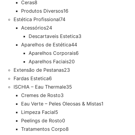
Ceras
8
Produtos Diversos
16
Estética Profissional
74
Acessórios
24
Descartaveis Estetica
3
Aparelhos de Estética
44
Aparelhos Corporais
6
Aparelhos Faciais
20
Extensão de Pestanas
23
Fardas Estetica
6
ISCHIA – Eau Thermale
35
Cremes de Rosto
3
Eau Verte – Peles Oleosas & Mistas
1
Limpeza Facial
5
Peelings de Rosto
0
Tratamentos Corpo
8