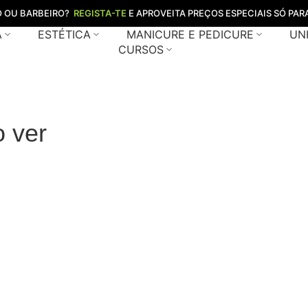
O OU BARBEIRO?
REGISTA-TE
E APROVEITA PREÇOS ESPECIAIS SÓ PARA
A
ESTÉTICA
MANICURE E PEDICURE
UN
CURSOS
o ver