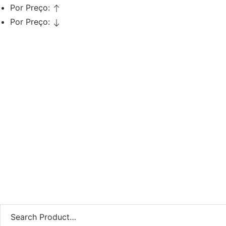
Por Preço:
Por Preço:
Adicionar
Tinta Cabelo Castanho Claro
Vermelho Intenso 5.66 Previa
100ml
€
17,10
€
13,68
Iva Inc.