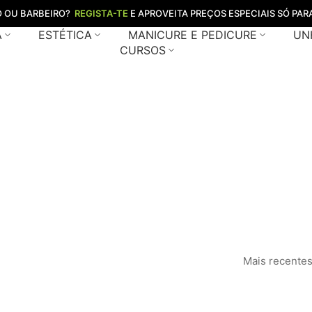
O OU BARBEIRO?
REGISTA-TE
E APROVEITA PREÇOS ESPECIAIS SÓ PARA
A
ESTÉTICA
MANICURE E PEDICURE
UN
CURSOS
belo louro dour
Home
Loja
tinta cabelo louro dourado cobre
/
/
Mais recente