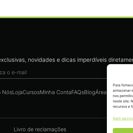
xclusivas, novidades e dicas imperdíveis diretamen
Para fornec
armazenar e
e Nós
Loja
Cursos
Minha Conta
FAQs
Blog
Área Legal
Cont
nos permiti
neste site. 
recursos e 
Gerir serviç
Livro de reclamações