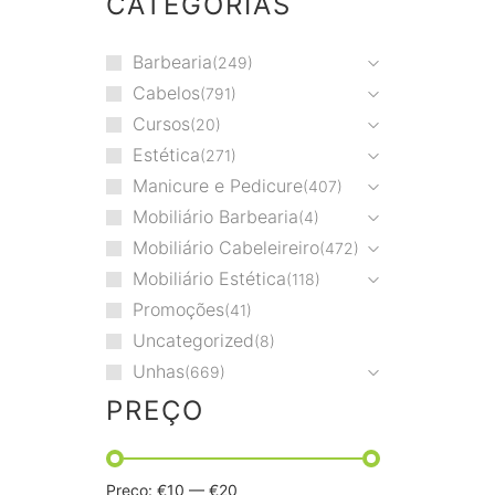
CATEGORIAS
Barbearia
249
Cabelos
791
Cursos
20
Estética
271
Manicure e Pedicure
407
Mobiliário Barbearia
4
Mobiliário Cabeleireiro
472
Mobiliário Estética
118
Promoções
41
Uncategorized
8
Unhas
669
PREÇO
Preço:
€10
—
€20