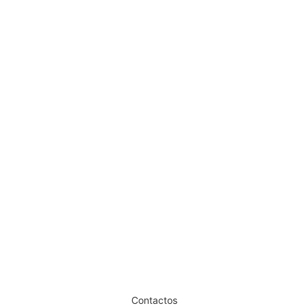
Tinta Cabelo Stargazer Soft Blue
€
6,77
Iva Inc.
Dê um novo ar ao seu Salão
Contactos