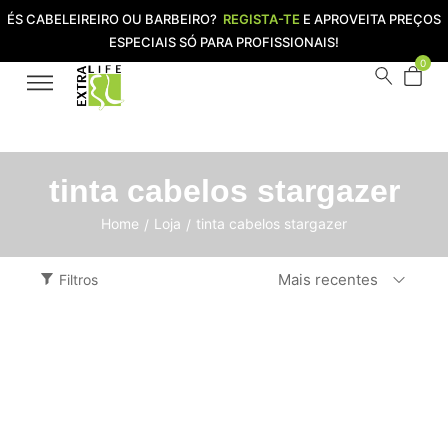
ÉS CABELEIREIRO OU BARBEIRO?
REGISTA-TE
E APROVEITA PREÇOS
ESPECIAIS SÓ PARA PROFISSIONAIS!
0
tinta cabelos stargazer
Home
Loja
tinta cabelos stargazer
/
/
Mais recentes
Filtros