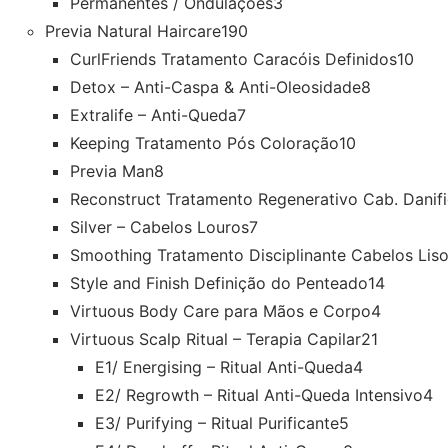
Permanentes / Ondulações
3
Previa Natural Haircare
190
CurlFriends Tratamento Caracóis Definidos
10
Detox – Anti-Caspa & Anti-Oleosidade
8
Extralife – Anti-Queda
7
Keeping Tratamento Pós Coloração
10
Previa Man
8
Reconstruct Tratamento Regenerativo Cab. Danif
Silver – Cabelos Louros
7
Smoothing Tratamento Disciplinante Cabelos Lis
Style and Finish Definição do Penteado
14
Virtuous Body Care para Mãos e Corpo
4
Virtuous Scalp Ritual – Terapia Capilar
21
E1/ Energising – Ritual Anti-Queda
4
E2/ Regrowth – Ritual Anti-Queda Intensivo
4
E3/ Purifying – Ritual Purificante
5