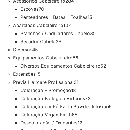
Acessórios Cabeleireiro
284
Escovas
70
Penteadores – Batas – Toalhas
15
Aparelhos Cabeleireiro
107
Pranchas / Onduladores Cabelo
35
Secador Cabelo
29
Diversos
45
Equipamentos Cabeleireiro
56
Diversos Equipamentos Cabeleireiro
52
Extensões
15
Previa Haircare Profissional
211
Coloração – Promoção
18
Coloração Biologica Virtuous
73
Coloração em Pó Earth Powder Infusion
9
Coloração Vegan Earth
66
Descoloração / Oxidantes
12