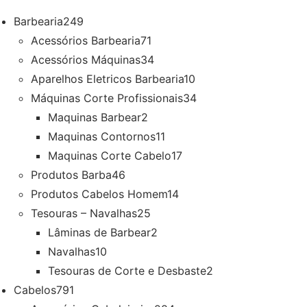
Barbearia
249
Acessórios Barbearia
71
Acessórios Máquinas
34
Aparelhos Eletricos Barbearia
10
Máquinas Corte Profissionais
34
Maquinas Barbear
2
Maquinas Contornos
11
Maquinas Corte Cabelo
17
Produtos Barba
46
Produtos Cabelos Homem
14
Tesouras – Navalhas
25
Lâminas de Barbear
2
Navalhas
10
Tesouras de Corte e Desbaste
2
Cabelos
791