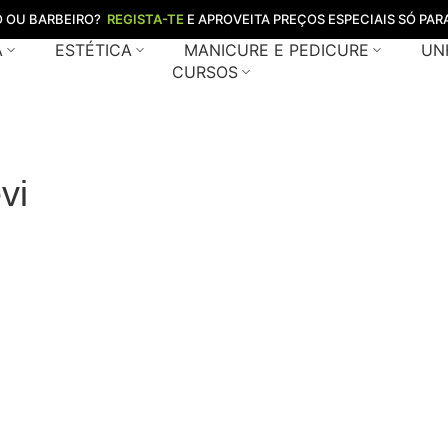
O OU BARBEIRO?
REGISTA-TE
E APROVEITA PREÇOS ESPECIAIS SÓ PARA
A
ESTÉTICA
MANICURE E PEDICURE
UN
CURSOS
vi