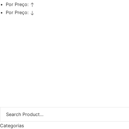
Por Preço:
Por Preço:
Adicionar
Tinta Cabelo Louro Clarissimo
9.0 Previa 100ml
€
17,10
€
13,68
Iva Inc.
Categorias