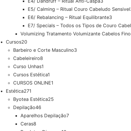
E4/ Dandruff – Ritual Anti-Caspa
3
E5/ Calming – Ritual Couro Cabeludo Sensivel
E6/ Rebalancing – Ritual Equilibrante
3
E7/ Specials – Todos os Tipos de Couro Cabe
Volumizing Tratamento Volumizante Cabelos Fino
Cursos
20
Barbeiro e Corte Masculino
3
Cabeleireiro
8
Curso Unhas
1
Cursos Estética
1
CURSOS ONLINE
1
Estética
271
Byotea Estética
25
Depilação
46
Aparelhos Depilação
7
Ceras
8