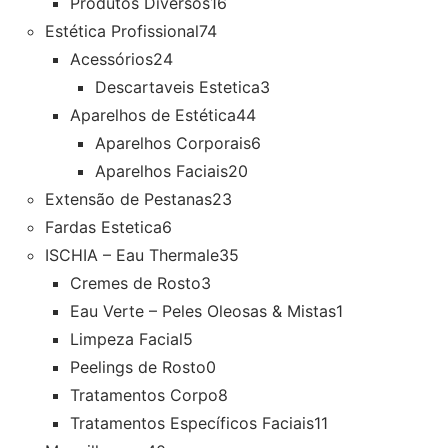
Produtos Diversos
16
Estética Profissional
74
Acessórios
24
Descartaveis Estetica
3
Aparelhos de Estética
44
Aparelhos Corporais
6
Aparelhos Faciais
20
Extensão de Pestanas
23
Fardas Estetica
6
ISCHIA – Eau Thermale
35
Cremes de Rosto
3
Eau Verte – Peles Oleosas & Mistas
1
Limpeza Facial
5
Peelings de Rosto
0
Tratamentos Corpo
8
Tratamentos Específicos Faciais
11