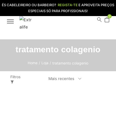
ÉS CABELEIREIRO OU BARBEIRO?
REGISTA-TE
E APROVEITA PREÇOS
ESPECIAIS SÓ PARA PROFISSIONAIS!
0
tratamento colagenio
Home
/
Loja
/
tratamento colagenio
Filtros
Mais recentes