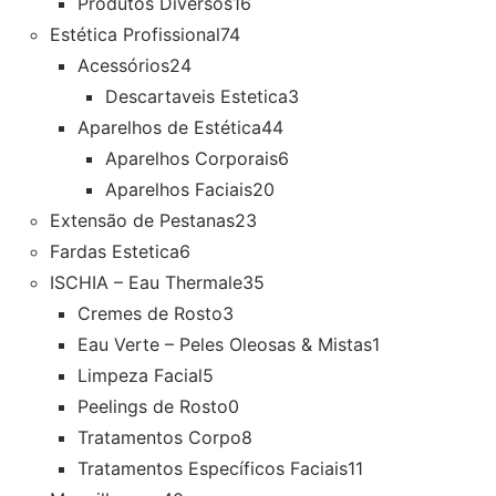
Produtos Diversos
16
Estética Profissional
74
Acessórios
24
Descartaveis Estetica
3
Aparelhos de Estética
44
Aparelhos Corporais
6
Aparelhos Faciais
20
Extensão de Pestanas
23
Fardas Estetica
6
ISCHIA – Eau Thermale
35
Cremes de Rosto
3
Eau Verte – Peles Oleosas & Mistas
1
Limpeza Facial
5
Peelings de Rosto
0
Tratamentos Corpo
8
Tratamentos Específicos Faciais
11