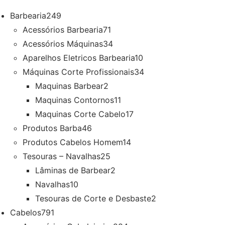
Barbearia
249
Acessórios Barbearia
71
Acessórios Máquinas
34
Aparelhos Eletricos Barbearia
10
Máquinas Corte Profissionais
34
Maquinas Barbear
2
Maquinas Contornos
11
Maquinas Corte Cabelo
17
Produtos Barba
46
Produtos Cabelos Homem
14
Tesouras – Navalhas
25
Lâminas de Barbear
2
Navalhas
10
Tesouras de Corte e Desbaste
2
Cabelos
791