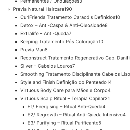
Permanentes / Ondulações
3
Previa Natural Haircare
190
CurlFriends Tratamento Caracóis Definidos
10
Detox – Anti-Caspa & Anti-Oleosidade
8
Extralife – Anti-Queda
7
Keeping Tratamento Pós Coloração
10
Previa Man
8
Reconstruct Tratamento Regenerativo Cab. Danif
Silver – Cabelos Louros
7
Smoothing Tratamento Disciplinante Cabelos Lis
Style and Finish Definição do Penteado
14
Virtuous Body Care para Mãos e Corpo
4
Virtuous Scalp Ritual – Terapia Capilar
21
E1/ Energising – Ritual Anti-Queda
4
E2/ Regrowth – Ritual Anti-Queda Intensivo
4
E3/ Purifying – Ritual Purificante
5