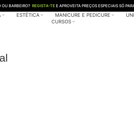
O OU BARBEIRO?
REGISTA-TE
E APROVEITA PREÇOS ESPECIAIS SÓ PARA
A
ESTÉTICA
MANICURE E PEDICURE
UN
CURSOS
al