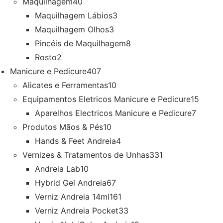
Maquilhagem
40
Maquilhagem Lábios
3
Maquilhagem Olhos
3
Pincéis de Maquilhagem
8
Rosto
2
Manicure e Pedicure
407
Alicates e Ferramentas
10
Equipamentos Eletricos Manicure e Pedicure
15
Aparelhos Electricos Manicure e Pedicure
7
Produtos Mãos & Pés
10
Hands & Feet Andreia
4
Vernizes & Tratamentos de Unhas
331
Andreia Lab
10
Hybrid Gel Andreia
67
Verniz Andreia 14ml
161
Verniz Andreia Pocket
33