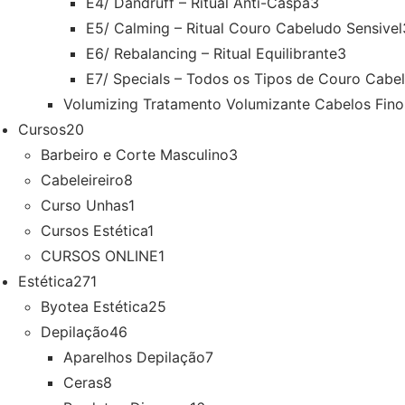
E4/ Dandruff – Ritual Anti-Caspa
3
E5/ Calming – Ritual Couro Cabeludo Sensivel
E6/ Rebalancing – Ritual Equilibrante
3
E7/ Specials – Todos os Tipos de Couro Cabe
Volumizing Tratamento Volumizante Cabelos Fino
Cursos
20
Barbeiro e Corte Masculino
3
Cabeleireiro
8
Curso Unhas
1
Cursos Estética
1
CURSOS ONLINE
1
Estética
271
Byotea Estética
25
Depilação
46
Aparelhos Depilação
7
Ceras
8