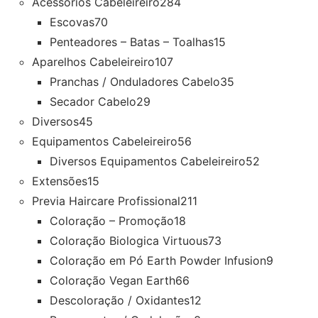
Acessórios Cabeleireiro
284
Escovas
70
Penteadores – Batas – Toalhas
15
Aparelhos Cabeleireiro
107
Pranchas / Onduladores Cabelo
35
Secador Cabelo
29
Diversos
45
Equipamentos Cabeleireiro
56
Diversos Equipamentos Cabeleireiro
52
Extensões
15
Previa Haircare Profissional
211
Coloração – Promoção
18
Coloração Biologica Virtuous
73
Coloração em Pó Earth Powder Infusion
9
Coloração Vegan Earth
66
Descoloração / Oxidantes
12