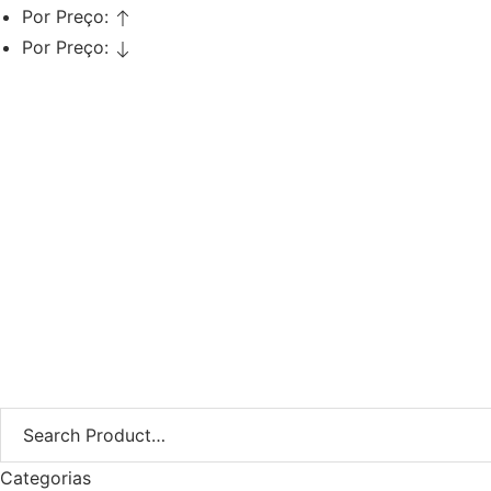
Por Preço:
Por Preço:
Adicionar
Vaporizador Facial Pé Ozono
Profissional
€
111,93
€
89,54
Iva Inc.
Categorias