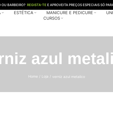
O OU BARBEIRO?
REGISTA-TE
E APROVEITA PREÇOS ESPECIAIS SÓ PARA
A
ESTÉTICA
MANICURE E PEDICURE
UN
CURSOS
rniz azul metal
Home
/
Loja
/
verniz azul metalico