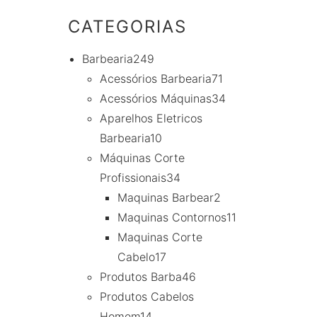
CATEGORIAS
Barbearia
249
Acessórios Barbearia
71
Acessórios Máquinas
34
Aparelhos Eletricos
Barbearia
10
Máquinas Corte
Profissionais
34
Maquinas Barbear
2
Maquinas Contornos
11
Maquinas Corte
Cabelo
17
Produtos Barba
46
Produtos Cabelos
Homem
14