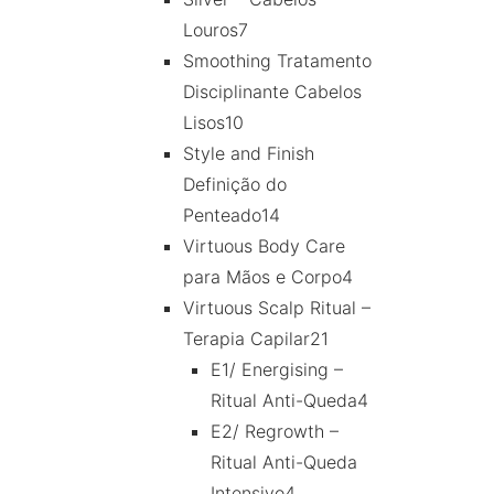
Louros
7
Smoothing Tratamento
Disciplinante Cabelos
Lisos
10
Style and Finish
Definição do
Penteado
14
Virtuous Body Care
para Mãos e Corpo
4
Virtuous Scalp Ritual –
Terapia Capilar
21
E1/ Energising –
Ritual Anti-Queda
4
E2/ Regrowth –
Ritual Anti-Queda
Intensivo
4