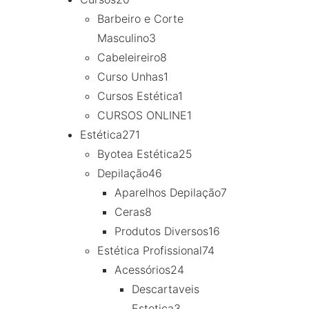
Barbeiro e Corte
Masculino
3
Cabeleireiro
8
Curso Unhas
1
Cursos Estética
1
CURSOS ONLINE
1
Estética
271
Byotea Estética
25
Depilação
46
Aparelhos Depilação
7
Ceras
8
Produtos Diversos
16
Estética Profissional
74
Acessórios
24
Descartaveis
Estetica
3