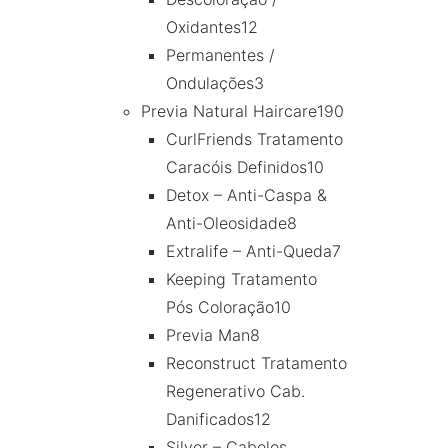
Oxidantes
12
Permanentes /
Ondulações
3
Previa Natural Haircare
190
CurlFriends Tratamento
Caracóis Definidos
10
Detox – Anti-Caspa &
Anti-Oleosidade
8
Extralife – Anti-Queda
7
Keeping Tratamento
Pós Coloração
10
Previa Man
8
Reconstruct Tratamento
Regenerativo Cab.
Danificados
12
Silver – Cabelos