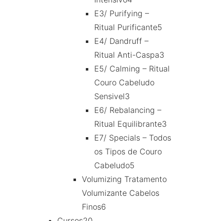
E3/ Purifying –
Ritual Purificante
5
E4/ Dandruff –
Ritual Anti-Caspa
3
E5/ Calming – Ritual
Couro Cabeludo
Sensivel
3
E6/ Rebalancing –
Ritual Equilibrante
3
E7/ Specials – Todos
os Tipos de Couro
Cabeludo
5
Volumizing Tratamento
Volumizante Cabelos
Finos
6
Cursos
20