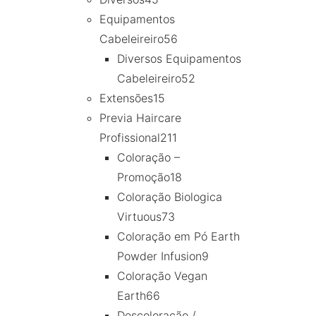
Equipamentos
Cabeleireiro
56
Diversos Equipamentos
Cabeleireiro
52
Extensões
15
Previa Haircare
Profissional
211
Coloração –
Promoção
18
Coloração Biologica
Virtuous
73
Coloração em Pó Earth
Powder Infusion
9
Coloração Vegan
Earth
66
Descoloração /