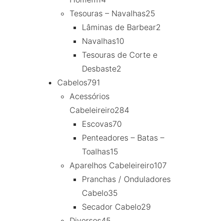
Tesouras – Navalhas
25
Lâminas de Barbear
2
Navalhas
10
Tesouras de Corte e
Desbaste
2
Cabelos
791
Acessórios
Cabeleireiro
284
Escovas
70
Penteadores – Batas –
Toalhas
15
Aparelhos Cabeleireiro
107
Pranchas / Onduladores
Cabelo
35
Secador Cabelo
29
Diversos
45