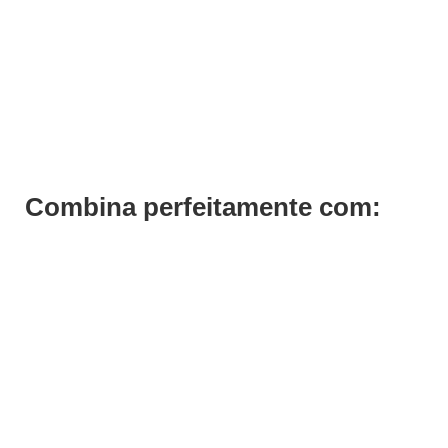
1 Minute Gel M22 Andreia
€
7,88
Combina perfeitamente com: