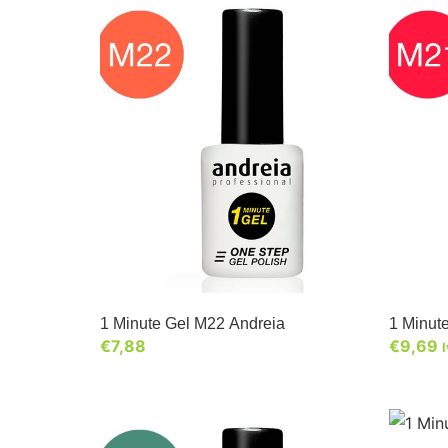
1 Minute Gel M22 Andreia
1 Minut
€
7,88
€
9,69
I