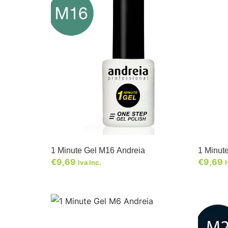
1 Minute Gel M16 Andreia
1 Minut
€
9,69
€
9,69
Iva Inc.
I