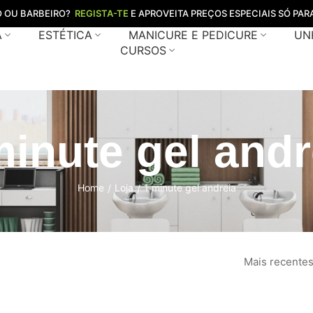
O OU BARBEIRO?
REGISTA-TE
E APROVEITA PREÇOS ESPECIAIS SÓ PARA
A
ESTÉTICA
MANICURE E PEDICURE
UN
CURSOS
minute gel andr
Home
Loja
1 minute gel andreia
/
/
Mais recente