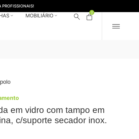
 PROFISSIONAIS!
0
HAS
MOBILIÁRIO
polo
çamento
da em vidro com tampo em
na, c/suporte secador inox.