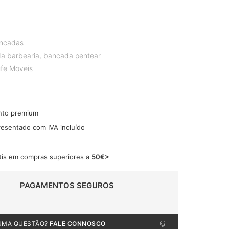
ncadas
a barbearia
,
bancada pentear
life Moveis
nto premium
resentado com IVA incluído
tis em compras superiores a
50€>
PAGAMENTOS SEGUROS
UMA QUESTÃO?
FALE CONNOSCO