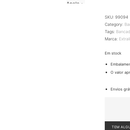
SKU:
99094
Category:
Ba
Tags:
Bancad
Marca:
Extra
Em stock
Embalame
O valor ap
Envios grá
TEM ALG