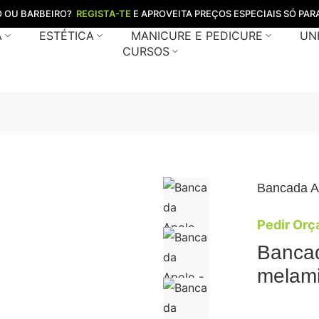
O OU BARBEIRO?
REGISTA-TE
E APROVEITA PREÇOS ESPECIAIS SÓ PARA
A
ESTÉTICA
MANICURE E PEDICURE
UN
CURSOS
Bancada A
Pedir Or
Banca
melami