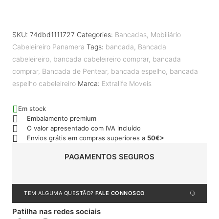
SKU:
74dbd1111727
Categories:
Bancadas
,
Mobiliário
Cabeleireiro Panamera
Tags:
bancada
,
Bancada
cabeleireiro
,
bancada cabeleireiro comprar
,
bancada
comprar
,
Bancada de Pentear
,
bancada espelho
,
bancada
espelho cabeleireiro
Marca:
Extralife Moveis
Em stock
Embalamento premium
O valor apresentado com IVA incluído
Envios grátis em compras superiores a
50€>
PAGAMENTOS SEGUROS
TEM ALGUMA QUESTÃO?
FALE CONNOSCO
Patilha nas redes sociais