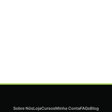
ADICIONAR
Termix Plus Escova Cabelos Grossos 32mm
€
21,03
Iva Inc.
Sobre Nós
Loja
Cursos
Minha Conta
FAQs
Blog