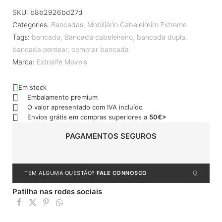
SKU:
b8b2926bd27d
Categories:
Bancadas
,
Mobiliário Cabeleireiro Extreme
Tags:
bancada
,
Bancada cabeleireiro
,
bancada dupla
,
bancada pentear
,
comprar bancada
Marca:
Extralife Moveis
Em stock
Embalamento premium
O valor apresentado com IVA incluído
Envios grátis em compras superiores a
50€>
PAGAMENTOS SEGUROS
TEM ALGUMA QUESTÃO?
FALE CONNOSCO
Patilha nas redes sociais