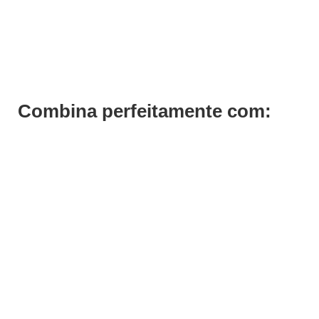
Banco Pedicure C/Apoio de Pedicure
€
190,65
€
147,60
Iva Inc.
Combina perfeitamente com:
Save