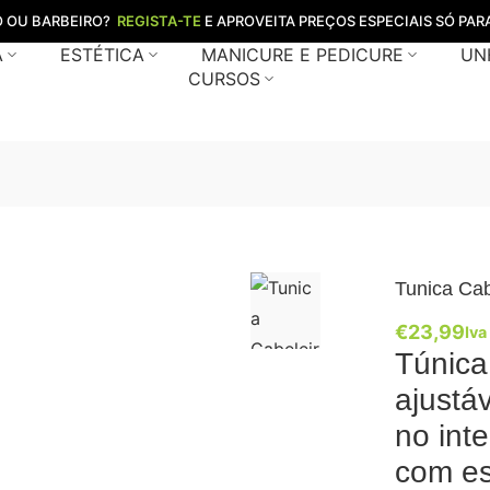
O OU BARBEIRO?
REGISTA-TE
E APROVEITA PREÇOS ESPECIAIS SÓ PARA
A
ESTÉTICA
MANICURE E PEDICURE
UN
CURSOS
Tunica Cab
€
23,99
Iva
Túnica
ajustáv
no inte
com es