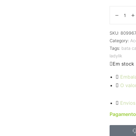
SKU:
809967
Category:
Ac
Tags:
bata ca
ladylik
Em stock
Embal
O valo
Envios
Pagamento