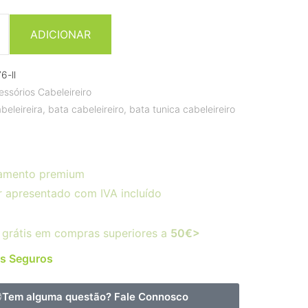
ADICIONAR
6-ll
essórios Cabeleireiro
beleireira
,
bata cabeleireiro
,
bata tunica cabeleireiro
amento premium
r apresentado com IVA incluído
 grátis em compras superiores a
50€>
s Seguros
Tem alguma questão?
Fale Connosco