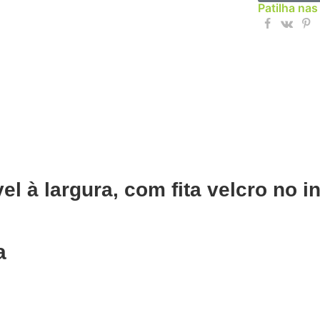
Patilha nas
l à largura, com fita velcro no in
a
Adicionar