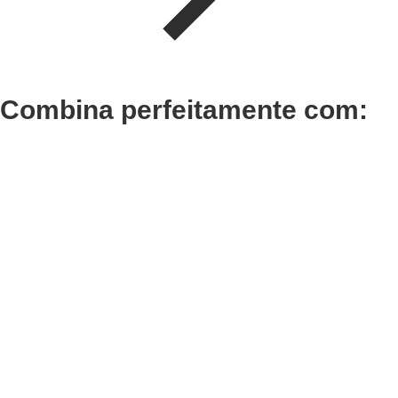
Combina perfeitamente com:
Adicionar
Adicionar
Termix Plus Escova
Termix
Cabelos Grossos 32mm
Cabelo
€
21,03
€
16,30
Iva Inc.
Iva In
Adicionar
Adicionar