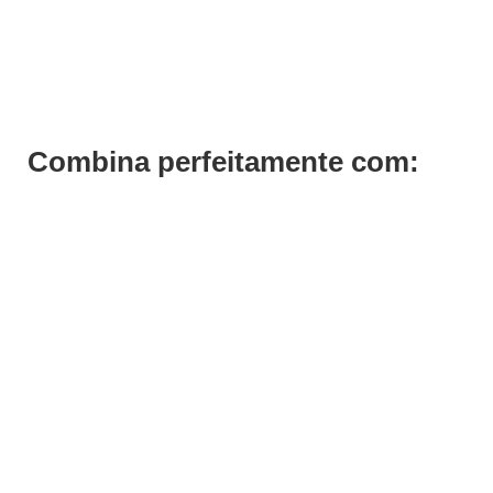
Misturadora Tintas de Cabelo Eléctrica Dye Mixer 320ml
€
48,59
Iva Inc.
Combina perfeitamente com: