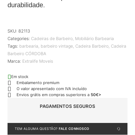
durabilidade.
SKU:
82113
Categories:
Cadeiras de Barbeiro
,
Mobiliário Barbearia
Tags:
barbearia
,
barbeiro vintage
,
Cadeira Barbeiro
,
Cadeira
Barbeiro CÓRDOBA
Marca:
Extralife Moveis
Em stock
Embalamento premium
O valor apresentado com IVA incluído
Envios grátis em compras superiores a
50€>
PAGAMENTOS SEGUROS
TEM ALGUMA QUESTÃO?
FALE CONNOSCO