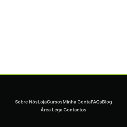
ADICIONAR
Termix Plus Escova Cabelos Grossos 32mm
€
21,03
Iva Inc.
Sobre Nós
Loja
Cursos
Minha Conta
FAQs
Blog
Área Legal
Contactos