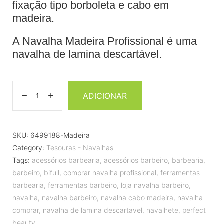
fixação tipo borboleta e cabo em
madeira.
A Navalha Madeira Profissional é uma
navalha de lamina descartável.
ADICIONAR
SKU:
6499188-Madeira
Category:
Tesouras - Navalhas
Tags:
acessórios barbearia
,
acessórios barbeiro
,
barbearia
,
barbeiro
,
bifull
,
comprar navalha profissional
,
ferramentas
barbearia
,
ferramentas barbeiro
,
loja navalha barbeiro
,
navalha
,
navalha barbeiro
,
navalha cabo madeira
,
navalha
comprar
,
navalha de lamina descartavel
,
navalhete
,
perfect
beauty