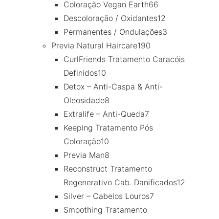
Coloração Vegan Earth
66
Descoloração / Oxidantes
12
Permanentes / Ondulações
3
Previa Natural Haircare
190
CurlFriends Tratamento Caracóis
Definidos
10
Detox – Anti-Caspa & Anti-
Oleosidade
8
Extralife – Anti-Queda
7
Keeping Tratamento Pós
Coloração
10
Previa Man
8
Reconstruct Tratamento
Regenerativo Cab. Danificados
12
Silver – Cabelos Louros
7
Smoothing Tratamento