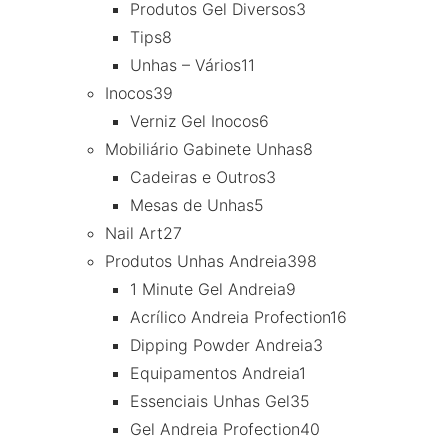
Produtos Gel Diversos
3
Tips
8
Unhas – Vários
11
Inocos
39
Verniz Gel Inocos
6
Mobiliário Gabinete Unhas
8
Cadeiras e Outros
3
Mesas de Unhas
5
Nail Art
27
Produtos Unhas Andreia
398
1 Minute Gel Andreia
9
Acrílico Andreia Profection
16
Dipping Powder Andreia
3
Equipamentos Andreia
1
Essenciais Unhas Gel
35
Gel Andreia Profection
40