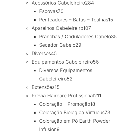
Acessórios Cabeleireiro
284
Escovas
70
Penteadores – Batas – Toalhas
15
Aparelhos Cabeleireiro
107
Pranchas / Onduladores Cabelo
35
Secador Cabelo
29
Diversos
45
Equipamentos Cabeleireiro
56
Diversos Equipamentos
Cabeleireiro
52
Extensões
15
Previa Haircare Profissional
211
Coloração – Promoção
18
Coloração Biologica Virtuous
73
Coloração em Pó Earth Powder
Infusion
9