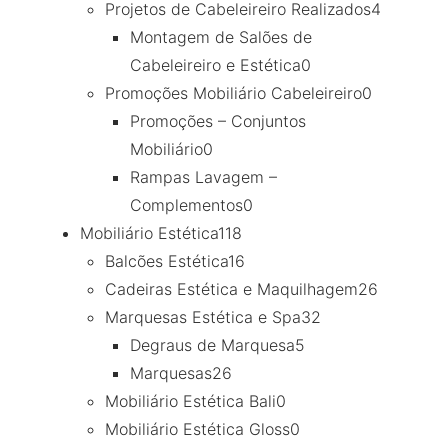
Projetos de Cabeleireiro Realizados
4
Montagem de Salões de
Cabeleireiro e Estética
0
Promoções Mobiliário Cabeleireiro
0
Promoções – Conjuntos
Mobiliário
0
Rampas Lavagem –
Complementos
0
Mobiliário Estética
118
Balcões Estética
16
Cadeiras Estética e Maquilhagem
26
Marquesas Estética e Spa
32
Degraus de Marquesa
5
Marquesas
26
Mobiliário Estética Bali
0
Mobiliário Estética Gloss
0