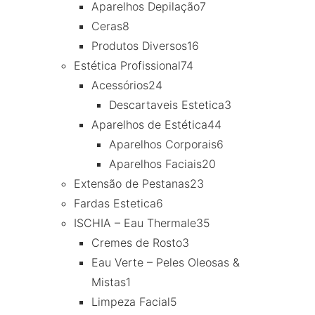
Aparelhos Depilação
7
Ceras
8
Produtos Diversos
16
Estética Profissional
74
Acessórios
24
Descartaveis Estetica
3
Aparelhos de Estética
44
Aparelhos Corporais
6
Aparelhos Faciais
20
Extensão de Pestanas
23
Fardas Estetica
6
ISCHIA – Eau Thermale
35
Cremes de Rosto
3
Eau Verte – Peles Oleosas &
Mistas
1
Limpeza Facial
5