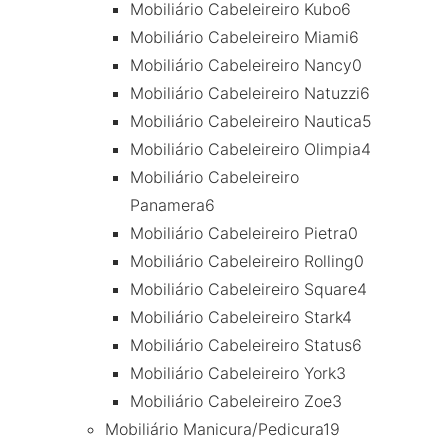
Mobiliário Cabeleireiro Kubo
6
Mobiliário Cabeleireiro Miami
6
Mobiliário Cabeleireiro Nancy
0
Mobiliário Cabeleireiro Natuzzi
6
Mobiliário Cabeleireiro Nautica
5
Mobiliário Cabeleireiro Olimpia
4
Mobiliário Cabeleireiro
Panamera
6
Mobiliário Cabeleireiro Pietra
0
Mobiliário Cabeleireiro Rolling
0
Mobiliário Cabeleireiro Square
4
Mobiliário Cabeleireiro Stark
4
Mobiliário Cabeleireiro Status
6
Mobiliário Cabeleireiro York
3
Mobiliário Cabeleireiro Zoe
3
Mobiliário Manicura/Pedicura
19