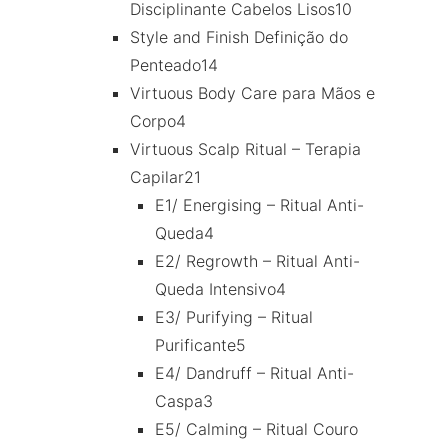
Disciplinante Cabelos Lisos
10
Style and Finish Definição do
Penteado
14
Virtuous Body Care para Mãos e
Corpo
4
Virtuous Scalp Ritual – Terapia
Capilar
21
E1/ Energising – Ritual Anti-
Queda
4
E2/ Regrowth – Ritual Anti-
Queda Intensivo
4
E3/ Purifying – Ritual
Purificante
5
E4/ Dandruff – Ritual Anti-
Caspa
3
E5/ Calming – Ritual Couro