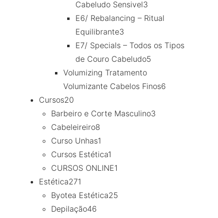
Cabeludo Sensivel
3
E6/ Rebalancing – Ritual
Equilibrante
3
E7/ Specials – Todos os Tipos
de Couro Cabeludo
5
Volumizing Tratamento
Volumizante Cabelos Finos
6
Cursos
20
Barbeiro e Corte Masculino
3
Cabeleireiro
8
Curso Unhas
1
Cursos Estética
1
CURSOS ONLINE
1
Estética
271
Byotea Estética
25
Depilação
46