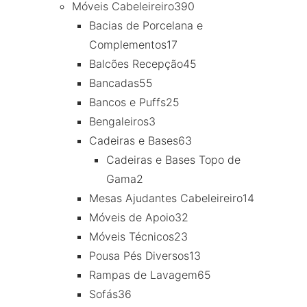
Móveis Cabeleireiro
390
Bacias de Porcelana e
Complementos
17
Balcões Recepção
45
Bancadas
55
Bancos e Puffs
25
Bengaleiros
3
Cadeiras e Bases
63
Cadeiras e Bases Topo de
Gama
2
Mesas Ajudantes Cabeleireiro
14
Móveis de Apoio
32
Móveis Técnicos
23
Pousa Pés Diversos
13
Rampas de Lavagem
65
Sofás
36