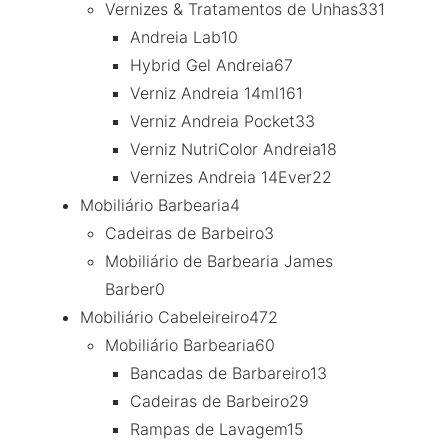
Vernizes & Tratamentos de Unhas
331
Andreia Lab
10
Hybrid Gel Andreia
67
Verniz Andreia 14ml
161
Verniz Andreia Pocket
33
Verniz NutriColor Andreia
18
Vernizes Andreia 14Ever
22
Mobiliário Barbearia
4
Cadeiras de Barbeiro
3
Mobiliário de Barbearia James
Barber
0
Mobiliário Cabeleireiro
472
Mobiliário Barbearia
60
Bancadas de Barbareiro
13
Cadeiras de Barbeiro
29
Rampas de Lavagem
15