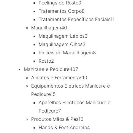
Peelings de Rosto
0
Tratamentos Corpo
8
Tratamentos Específicos Faciais
11
Maquilhagem
40
Maquilhagem Lábios
3
Maquilhagem Olhos
3
Pincéis de Maquilhagem
8
Rosto
2
Manicure e Pedicure
407
Alicates e Ferramentas
10
Equipamentos Eletricos Manicure e
Pedicure
15
Aparelhos Electricos Manicure e
Pedicure
7
Produtos Mãos & Pés
10
Hands & Feet Andreia
4