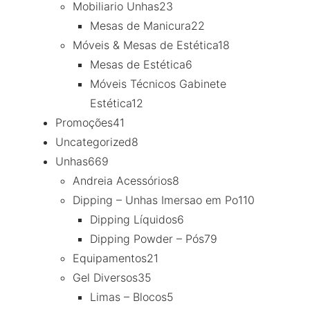
Mobiliario Unhas
23
Mesas de Manicura
22
Móveis & Mesas de Estética
18
Mesas de Estética
6
Móveis Técnicos Gabinete
Estética
12
Promoções
41
Uncategorized
8
Unhas
669
Andreia Acessórios
8
Dipping – Unhas Imersao em Po
110
Dipping Líquidos
6
Dipping Powder – Pós
79
Equipamentos
21
Gel Diversos
35
Limas – Blocos
5