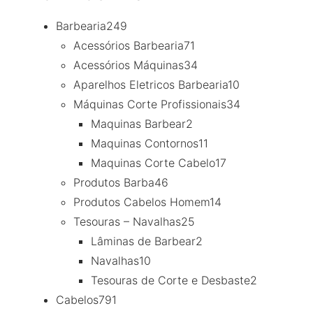
Barbearia
249
Acessórios Barbearia
71
Acessórios Máquinas
34
Aparelhos Eletricos Barbearia
10
Máquinas Corte Profissionais
34
Maquinas Barbear
2
Maquinas Contornos
11
Maquinas Corte Cabelo
17
Produtos Barba
46
Produtos Cabelos Homem
14
Tesouras – Navalhas
25
Lâminas de Barbear
2
Navalhas
10
Tesouras de Corte e Desbaste
2
Cabelos
791