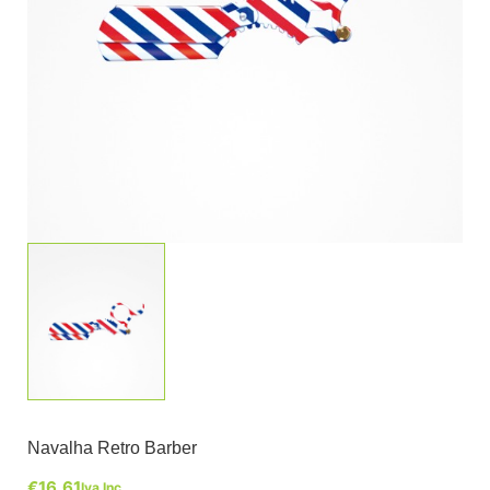
Navalha Retro Barber
€
16,61
Iva Inc.