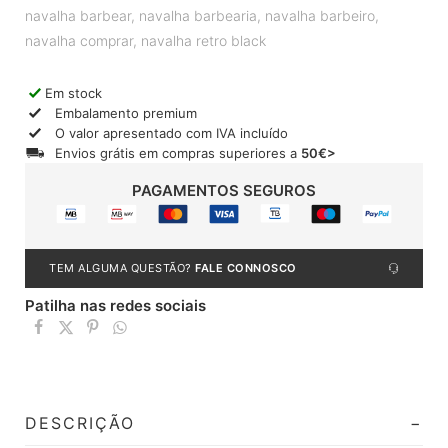
navalha barbear
,
navalha barbearia
,
navalha barbeiro
,
navalha comprar
,
navalha retro black
Em stock
Embalamento premium
O valor apresentado com IVA incluído
Envios grátis em compras superiores a
50€>
PAGAMENTOS SEGUROS
TEM ALGUMA QUESTÃO?
FALE CONNOSCO
Patilha nas redes sociais
DESCRIÇÃO