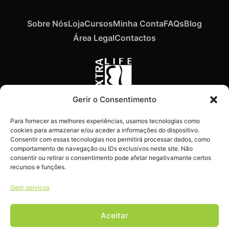
Sobre Nós
Loja
Cursos
Minha Conta
FAQs
Blog
Área Legal
Contactos
Gerir o Consentimento
Recebe ofertas exclusivas,
Para fornecer as melhores experiências, usamos tecnologias como
novidades e dicas
cookies para armazenar e/ou aceder a informações do dispositivo.
imperdíveis diretamente no
Consentir com essas tecnologias nos permitirá processar dados, como
comportamento de navegação ou IDs exclusivos neste site. Não
teu e-mail.
consentir ou retirar o consentimento pode afetar negativamante certos
recursos e funções.
Gerir serviços
Aceitar
Livro de reclamações